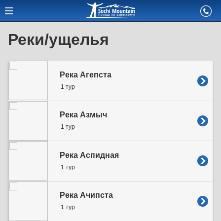
Реки/ущелья
Река Агепста
1 тур
Река Азмыч
1 тур
Река Аспидная
1 тур
Река Ачипста
1 тур