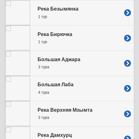
Река Безымянка
1 тур
Река Бирючка
1 тур
Большая Аджара
3 тура
Большая Лаба
4 тура
Река Верхняя Мзымта
3 тура
Река Дамхурц