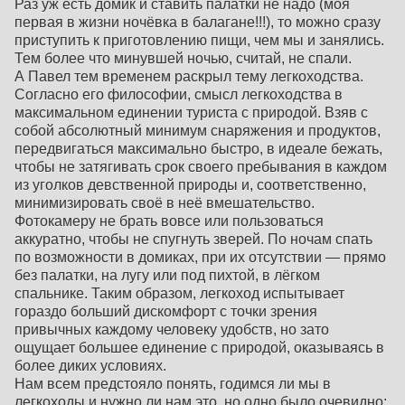
Раз уж есть домик и ставить палатки не надо (моя
первая в жизни ночёвка в балагане!!!), то можно сразу
приступить к приготовлению пищи, чем мы и занялись.
Тем более что минувшей ночью, считай, не спали.
А Павел тем временем раскрыл тему легкоходства.
Согласно его философии, смысл легкоходства в
максимальном единении туриста с природой. Взяв с
собой абсолютный минимум снаряжения и продуктов,
передвигаться максимально быстро, в идеале бежать,
чтобы не затягивать срок своего пребывания в каждом
из уголков девственной природы и, соответственно,
минимизировать своё в неё вмешательство.
Фотокамеру не брать вовсе или пользоваться
аккуратно, чтобы не спугнуть зверей. По ночам спать
по возможности в домиках, при их отсутствии — прямо
без палатки, на лугу или под пихтой, в лёгком
спальнике. Таким образом, легкоход испытывает
гораздо больший дискомфорт с точки зрения
привычных каждому человеку удобств, но зато
ощущает большее единение с природой, оказываясь в
более диких условиях.
Нам всем предстояло понять, годимся ли мы в
легкоходы и нужно ли нам это, но одно было очевидно: