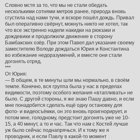
Словно мстя за то, что мы не стали обедать
несколькими сотнями метров ранее, природа вновь
сгустила над нами тучи, и вскоре пошёл дождь. Привал
был оперативно свёрнут, мокнуть никто не хотел, так
что все экстренно надели накидки на рюкзаки и
дождевики и продолжили движение в сторону
Бамбакских озёр. При этом Павел дал указание своему
заместителю Володе дождаться Юрия и Константина
во избежание недоразумений, и вместе они стали
догонять отряд.
***
От Юрия:
— В общем, в те минуты шли мы нормально, в своём
темпе. Конечно, вся группа была у нас в пределах
видимости, поэтому особого желания «втапливать» не
было. С другой стороны, я же знаю Пашу давно, и если
мне понадобится сделать ещё одну остановку для
фото- и видеосъёмки, он это вновь проигнорирует, и
потом мне, голодному, предстоит догонять уже не 10-
15, а 40 минут, а то и час. Так что нам с Костей лучше
уж было сейчас поднапрячься. И к тому же я
проводник, и если Павлу в какой-то момент