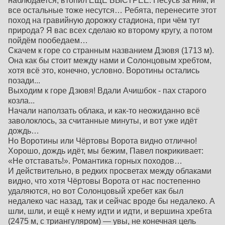
наблюдается, втопил ЕЩЁ БЫСТРЕЕ. Несусь за ним, и
все остальные тоже несутся… Ребята, перенесите этот
поход на гравийную дорожку стадиона, при чём тут
природа? Я вас всех сделаю ко второму кругу, а потом
пойдём пообедаем…
Скачем к горе со странным названием Дзювя (1713 м).
Она как бы стоит между нами и Солонцовым хребтом,
хотя всё это, конечно, условно. Воротины остались
позади...
Выходим к горе Дзювя! Вдали Ачишбок - пах старого
козла...
Начали наползать облака, и как-то неожиданно всё
заволоклось, за считанные минуты, и вот уже идёт
дождь…
Но Воротины или Чёртовы Ворота видно отлично!
Хорошо, дождь идёт, мы бежим, Павел покрикивает:
«Не отставать!». Романтика горных походов…
И действительно, в редких просветах между облаками
видно, что хотя Чёртовы Ворота от нас постепенно
удаляются, но вот Солонцовый хребет как был
недалеко час назад, так и сейчас вроде бы недалеко. А
шли, шли, и ещё к нему идти и идти, и вершина хребта
(2475 м, с триангуляром) — увы, не конечная цель