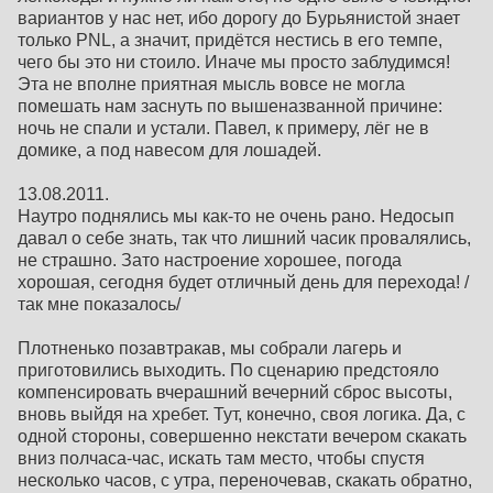
вариантов у нас нет, ибо дорогу до Бурьянистой знает
только PNL, а значит, придётся нестись в его темпе,
чего бы это ни стоило. Иначе мы просто заблудимся!
Эта не вполне приятная мысль вовсе не могла
помешать нам заснуть по вышеназванной причине:
ночь не спали и устали. Павел, к примеру, лёг не в
домике, а под навесом для лошадей.
13.08.2011.
Наутро поднялись мы как-то не очень рано. Недосып
давал о себе знать, так что лишний часик провалялись,
не страшно. Зато настроение хорошее, погода
хорошая, сегодня будет отличный день для перехода! /
так мне показалось/
Плотненько позавтракав, мы собрали лагерь и
приготовились выходить. По сценарию предстояло
компенсировать вчерашний вечерний сброс высоты,
вновь выйдя на хребет. Тут, конечно, своя логика. Да, с
одной стороны, совершенно некстати вечером скакать
вниз полчаса-час, искать там место, чтобы спустя
несколько часов, с утра, переночевав, скакать обратно,