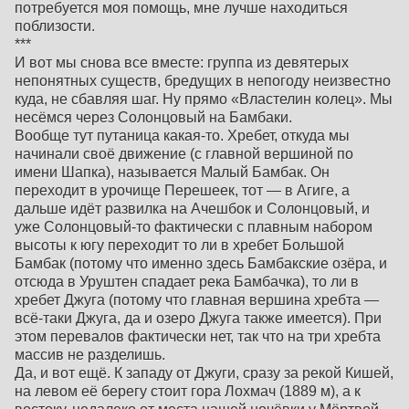
потребуется моя помощь, мне лучше находиться
поблизости.
***
И вот мы снова все вместе: группа из девятерых
непонятных существ, бредущих в непогоду неизвестно
куда, не сбавляя шаг. Ну прямо «Властелин колец». Мы
несёмся через Солонцовый на Бамбаки.
Вообще тут путаница какая-то. Хребет, откуда мы
начинали своё движение (с главной вершиной по
имени Шапка), называется Малый Бамбак. Он
переходит в урочище Перешеек, тот — в Агиге, а
дальше идёт развилка на Ачешбок и Солонцовый, и
уже Солонцовый-то фактически с плавным набором
высоты к югу переходит то ли в хребет Большой
Бамбак (потому что именно здесь Бамбакские озёра, и
отсюда в Уруштен спадает река Бамбачка), то ли в
хребет Джуга (потому что главная вершина хребта —
всё-таки Джуга, да и озеро Джуга также имеется). При
этом перевалов фактически нет, так что на три хребта
массив не разделишь.
Да, и вот ещё. К западу от Джуги, сразу за рекой Кишей,
на левом её берегу стоит гора Лохмач (1889 м), а к