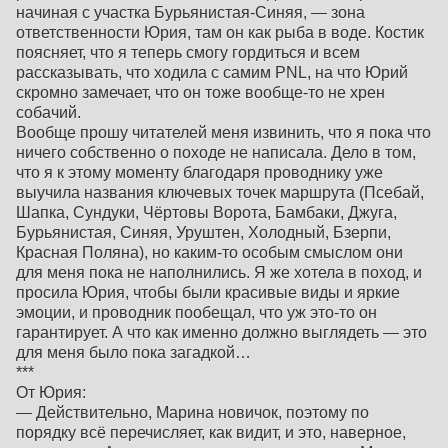
начиная с участка Бурьянистая-Синяя, — зона
ответственности Юрия, там он как рыба в воде. Костик
поясняет, что я теперь смогу гордиться и всем
рассказывать, что ходила с самим PNL, на что Юрий
скромно замечает, что он тоже вообще-то не хрен
собачий.
Вообще прошу читателей меня извинить, что я пока что
ничего собственно о походе не написала. Дело в том,
что я к этому моменту благодаря проводнику уже
выучила названия ключевых точек маршрута (Псебай,
Шапка, Сундуки, Чёртовы Ворота, Бамбаки, Джуга,
Бурьянистая, Синяя, Уруштен, Холодный, Бзерпи,
Красная Поляна), но каким-то особым смыслом они
для меня пока не наполнились. Я же хотела в поход, и
просила Юрия, чтобы были красивые виды и яркие
эмоции, и проводник пообещал, что уж это-то он
гарантирует. А что как именно должно выглядеть — это
для меня было пока загадкой…
***
От Юрия:
— Действительно, Марина новичок, поэтому по
порядку всё перечисляет, как видит, и это, наверное,