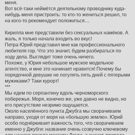
меня.
Вот всё-таки неймётся деятельному проводнику куда-
нибудь меня пристроить: то кто-то жениться решил, то
на кого-то рекомендует положиться…
Кирилла мне представили без сексуальных намёков. А
жаль, я только начала входить во вкус!
Петра Юрий представил мне как профессионального
любителя гор. Что это значит, будем разбираться по
ходу дела. Выглядит тоже очень ничего.
Похоже, у Юрия небольшое мужское модельное
агентство, и мне это начинает нравится! Почему бы
порядочной девушке не погулять пять дней с пятерыми
мужиками? Таки курорт!
***
Мы едем по серпантину вдоль черноморского
побережья. Моря, конечно же, уже давно не видно, но
его присутствие незримо ощущается.
Около населённого пункта Джубга мы сворачиваем
направо, уходя от моря на «большую землю». Юрий
особо подчёркивает важность того, что сворачиваем
именно у Джубги: название очень созвучно ключевому