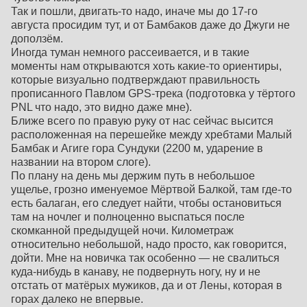
Так и пошли, двигать-то надо, иначе мы до 17-го
августа просидим тут, и от Бамбаков даже до Джуги не
доползём.
Иногда туман немного рассеивается, и в такие
моменты нам открываются хоть какие-то ориентиры,
которые визуально подтверждают правильность
прописанного Павлом GPS-трека (подготовка у тёртого
PNL что надо, это видно даже мне).
Ближе всего по правую руку от нас сейчас высится
расположенная на перешейке между хребтами Малый
Бамбак и Агиге гора Сундуки (2200 м, ударение в
названии на втором слоге).
По плану на день мы держим путь в небольшое
ущелье, грозно именуемое Мёртвой Балкой, там где-то
есть балаган, его следует найти, чтобы остановиться
там на ночлег и полноценно выспаться после
скомканной предыдущей ночи. Километраж
относительно небольшой, надо просто, как говорится,
дойти. Мне на новичка так особенно — не свалиться
куда-нибудь в канаву, не подвернуть ногу, ну и не
отстать от матёрых мужиков, да и от Лены, которая в
горах далеко не впервые.