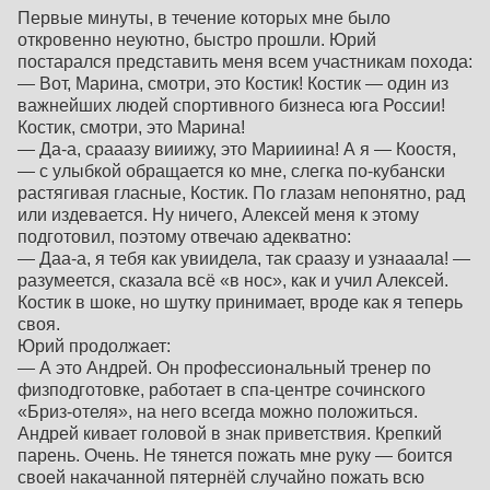
Первые минуты, в течение которых мне было
откровенно неуютно, быстро прошли. Юрий
постарался представить меня всем участникам похода:
— Вот, Марина, смотри, это Костик! Костик — один из
важнейших людей спортивного бизнеса юга России!
Костик, смотри, это Марина!
— Да-а, срааазу вииижу, это Марииина! А я — Коостя,
— с улыбкой обращается ко мне, слегка по-кубански
растягивая гласные, Костик. По глазам непонятно, рад
или издевается. Ну ничего, Алексей меня к этому
подготовил, поэтому отвечаю адекватно:
— Даа-а, я тебя как увиидела, так сраазу и узнааала! —
разумеется, сказала всё «в нос», как и учил Алексей.
Костик в шоке, но шутку принимает, вроде как я теперь
своя.
Юрий продолжает:
— А это Андрей. Он профессиональный тренер по
физподготовке, работает в спа-центре сочинского
«Бриз-отеля», на него всегда можно положиться.
Андрей кивает головой в знак приветствия. Крепкий
парень. Очень. Не тянется пожать мне руку — боится
своей накачанной пятернёй случайно пожать всю