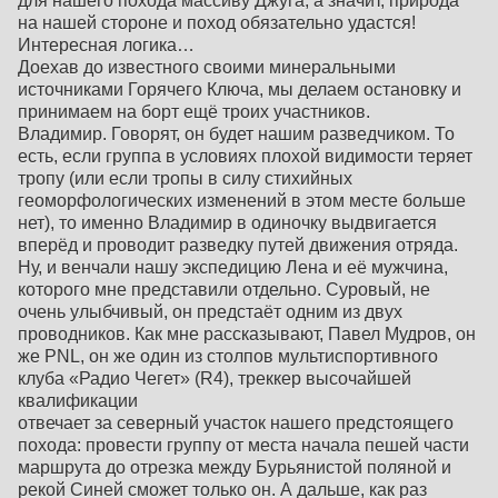
для нашего похода массиву Джуга, а значит, природа
на нашей стороне и поход обязательно удастся!
Интересная логика…
Доехав до известного своими минеральными
источниками Горячего Ключа, мы делаем остановку и
принимаем на борт ещё троих участников.
Владимир. Говорят, он будет нашим разведчиком. То
есть, если группа в условиях плохой видимости теряет
тропу (или если тропы в силу стихийных
геоморфологических изменений в этом месте больше
нет), то именно Владимир в одиночку выдвигается
вперёд и проводит разведку путей движения отряда.
Ну, и венчали нашу экспедицию Лена и её мужчина,
которого мне представили отдельно. Суровый, не
очень улыбчивый, он предстаёт одним из двух
проводников. Как мне рассказывают, Павел Мудров, он
же PNL, он же один из столпов мультиспортивного
клуба «Радио Чегет» (R4), треккер высочайшей
квалификации
отвечает за северный участок нашего предстоящего
похода: провести группу от места начала пешей части
маршрута до отрезка между Бурьянистой поляной и
рекой Синей сможет только он. А дальше, как раз