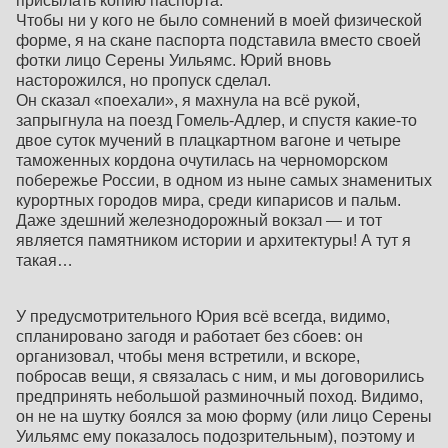
присылать копию паспорта.
Чтобы ни у кого не было сомнений в моей физической
форме, я на скане паспорта подставила вместо своей
фотки лицо Серены Уильямс. Юрий вновь
насторожился, но пропуск сделал.
Он сказал «поехали», я махнула на всё рукой,
запрыгнула на поезд Гомель-Адлер, и спустя какие-то
двое суток мучений в плацкартном вагоне и четыре
таможенных кордона очутилась на черноморском
побережье России, в одном из ныне самых знаменитых
курортных городов мира, среди кипарисов и пальм.
Даже здешний железнодорожный вокзал — и тот
является памятником истории и архитектуры! А тут я
такая…
У предусмотрительного Юрия всё всегда, видимо,
спланировано загодя и работает без сбоев: он
организовал, чтобы меня встретили, и вскоре,
побросав вещи, я связалась с ним, и мы договорились
предпринять небольшой разминочный поход. Видимо,
он не на шутку боялся за мою форму (или лицо Серены
Уильямс ему показалось подозрительным), поэтому и