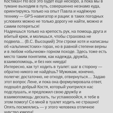
Костика»! Но всё это будет ещё нескоро, а пока мы в
тумане выходим в путь, совершенно незнамо куда,
ориентируясь только на опыт Павла и надёжную
технику — GPS-навигатор и рации: в таких погодных
условиях можно не только дорогу не найти, можно и
самим потеряться!
Надеешься только на крепость рук, на помощь друга и
вбитый крюк, и молишься, чтобы страховка не
подвела… (В.С. Высоцкий) Эти строки хотя и написаны
об «альпинистских» горах, но в равной степени верны
и в любом «обычном» горном походе. Здесь тоже есть
место таким понятиям, как надежда, дружба,
взаимопомощь, и без них никуда!
Интересно, как тут ходить в туалет: шаг в сторону —
обратно никого не найдёшь? Мужикам, конечно,
полегче: достаточно, не отходя, отвернуться… Задаю
этот вопрос Лене, и пока она формулировала ответ,
подошёл добрый Костя, который ухитрился нас
подслушать, и предложил свою дружбу и
взаимопомощь: дескать, ты успаккооойся, я тебе в
этом помогу! Со мной в туалет ходить не страшно!
Опять посмеялись — у этого человека отличное
чувство юмора!