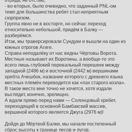
отряда, не отстаю;
- во-вторых, было очевидно, что заданный PNL-ом
темп для большинства ребят стал неприятным
сюрпризом.
Группа явно не в восторге, но сейчас переход
относительно небольшой, придём в Балку —
разберёмся.
Итак, мы траверсировали Сундуки и вышли на один из
южных отрогов Агиге.
Справа неподалёку от нас видны Чёртовы Ворота.
Местные называют их Воротины, а вообще-то это
всего лишь глубокий перевальный перешеек между
западной (2486 м) и восточной (2442 м) вершинами
хребта Ачешбок, название которого с древнего языка
местных племён переводится как «пах старого козла».
В такое место мне точно не хочется, хотя издали
выглядит, конечно, зрелищно.
А вдали прямо перед нами — Солонцовый хребет,
переходящий в основной Бамбакский массив,
вершиной которого является Джуга (2976 м)!
Дойдя до Мёртвой Балки, мы начали постепенный
сброс высоты к границе лесов и лугов.