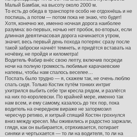
Малый Бамбак, на высоту около 2000 м.
То есть до обеда в транспорте особо не отдохнёшь и не
поспишь, а потом — потом пока не знаю, что будет!
Хотя, конечно же, именно ночная дорога наиболее
разумна: во-первых, ночью нет пробок, во-вторых, если
длинная девятичасовая дорога начинается утром,
значит, весь первый день похода потерян: сразу после
такой заброски начнёт темнеть, и придётся вставать на
ночёвку, не пройдя и километра!
Водитель Фабир внёс свою лепту, включив посреди
ночи на полную громкость любимые карачаевские
напевы, чтобы нам спалось веселее…
Поспать было трудно — я, скажем так, не очень люблю
спать сидя. Только Костик путём тонких интриг
ухитрился выбить себе три кресла рядом, и разлёгся
на них по-королевски. По крайней мере, именно так
нам всем, и ему самому, казалось до тех пор, пока
водитель на очередном вираже не затормозил
чересчур ретиво, и хитрый спящий Костян грохнулся
вниз между кресел. Мы оживились и радостно заржали,
глядя, как он выбирается, отряхивается, потирает
синяки и чертыхается — то ли на водителя, то ли на