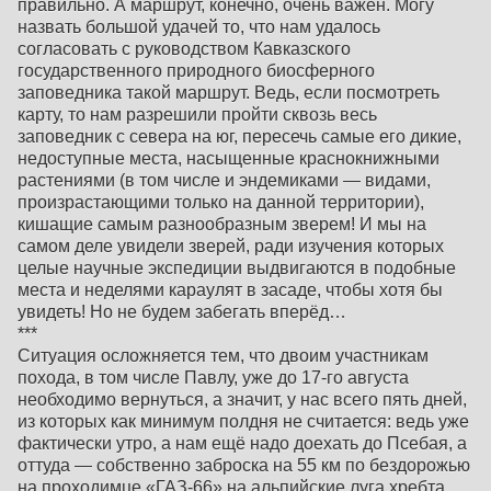
правильно. А маршрут, конечно, очень важен. Могу
назвать большой удачей то, что нам удалось
согласовать с руководством Кавказского
государственного природного биосферного
заповедника такой маршрут. Ведь, если посмотреть
карту, то нам разрешили пройти сквозь весь
заповедник с севера на юг, пересечь самые его дикие,
недоступные места, насыщенные краснокнижными
растениями (в том числе и эндемиками — видами,
произрастающими только на данной территории),
кишащие самым разнообразным зверем! И мы на
самом деле увидели зверей, ради изучения которых
целые научные экспедиции выдвигаются в подобные
места и неделями караулят в засаде, чтобы хотя бы
увидеть! Но не будем забегать вперёд…
***
Ситуация осложняется тем, что двоим участникам
похода, в том числе Павлу, уже до 17-го августа
необходимо вернуться, а значит, у нас всего пять дней,
из которых как минимум полдня не считается: ведь уже
фактически утро, а нам ещё надо доехать до Псебая, а
оттуда — собственно заброска на 55 км по бездорожью
на проходимце «ГАЗ-66» на альпийские луга хребта