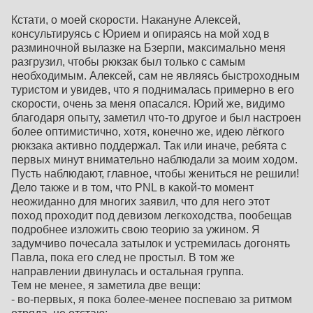
Кстати, о моей скорости. Накануне Алексей,
консультируясь с Юрием и опираясь на мой ход в
разминочной вылазке на Бзерпи, максимально меня
разгрузил, чтобы рюкзак был только с самым
необходимым. Алексей, сам не являясь быстроходным
туристом и увидев, что я поднималась примерно в его
скорости, очень за меня опасался. Юрий же, видимо
благодаря опыту, заметил что-то другое и был настроен
более оптимистично, хотя, конечно же, идею лёгкого
рюкзака активно поддержал. Так или иначе, ребята с
первых минут внимательно наблюдали за моим ходом.
Пусть наблюдают, главное, чтобы жениться не решили!
Дело также и в том, что PNL в какой-то момент
неожиданно для многих заявил, что для него этот
поход проходит под девизом легкоходства, пообещав
подробнее изложить свою теорию за ужином. Я
задумчиво почесала затылок и устремилась догонять
Павла, пока его след не простыл. В том же
направлении двинулась и остальная группа.
Тем не менее, я заметила две вещи:
- во-первых, я пока более-менее поспеваю за ритмом