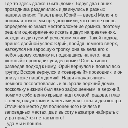
Где-то здесь должен быть домик. Вдруг два наших
проводника разделились и двинулись в разных
направлениях: Павел вниз, Юрий — вверх! Мало что
понимая точно, мы предположили, что они не очень
определённо знают местоположение домика, поэтому
решили одновременно искать в двух направлениях,
исходя из диктуемой рельефом логики. Такой подход
принёс двойной успех: Юрий, пройдя немного вверх,
наткнулся на заросшую тропку, она вывела его к
небольшому холмику и, поднявшись на него, наш
«южный» проводник увидел домик! Оперативно
разведав подход к нему, Юрий вернулся и позвал всю
группу. Вскоре вернулся и «северный» проводник, и он
внизу тоже нашёл домик!!! Наши «начальники»
немного посоветовались и выбрали верхний домик,
поскольку нижний был явно заброшенным, а верхний,
помимо собственно крыши над головой, радовал глаз
столом, сидушками и навесами для стола и для костра.
Отличное место для полноценного ночлега в
заповедных местах, да и высоту назавтра набирать с
утра придётся не так много!
Туда мы и пошли.