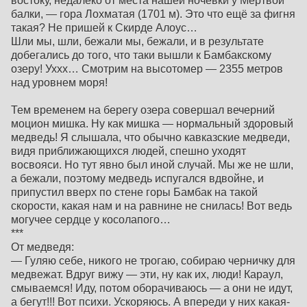
востоку, недалеко от места нашей ночёвки у Мёртвой
балки, — гора Лохматая (1701 м). Это что ещё за фигня
такая? Не пришей к Скирде Алоус…
Шли мы, шли, бежали мы, бежали, и в результате
добегались до того, что таки вышли к Бамбакскому
озеру! Уххх… Смотрим на высотомер — 2355 метров
над уровнем моря!
Тем временем на берегу озера совершал вечерний
моцион мишка. Ну как мишка — нормальный здоровый
медведь! Я слышала, что обычно кавказские медведи,
видя приближающихся людей, спешно уходят
восвояси. Но тут явно был иной случай. Мы же не шли,
а бежали, поэтому медведь испугался вдвойне, и
припустил вверх по стене горы Бамбак на такой
скорости, какая нам и на равнине не снилась! Вот ведь
могучее сердце у косолапого…
***
От медведя:
— Гуляю себе, никого не трогаю, собираю черничку для
медвежат. Вдруг вижу — эти, ну как их, люди! Караул,
смываемся! Иду, потом оборачиваюсь — а они не идут,
а бегут!!! Вот психи. Ускоряюсь. А впереди у них какая-