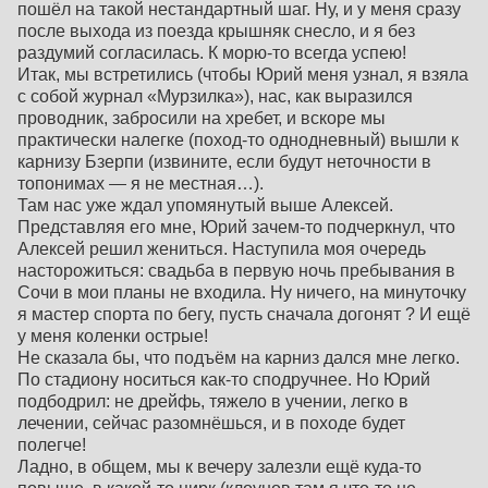
пошёл на такой нестандартный шаг. Ну, и у меня сразу
после выхода из поезда крышняк снесло, и я без
раздумий согласилась. К морю-то всегда успею!
Итак, мы встретились (чтобы Юрий меня узнал, я взяла
с собой журнал «Мурзилка»), нас, как выразился
проводник, забросили на хребет, и вскоре мы
практически налегке (поход-то однодневный) вышли к
карнизу Бзерпи (извините, если будут неточности в
топонимах — я не местная…).
Там нас уже ждал упомянутый выше Алексей.
Представляя его мне, Юрий зачем-то подчеркнул, что
Алексей решил жениться. Наступила моя очередь
насторожиться: свадьба в первую ночь пребывания в
Сочи в мои планы не входила. Ну ничего, на минуточку
я мастер спорта по бегу, пусть сначала догонят ? И ещё
у меня коленки острые!
Не сказала бы, что подъём на карниз дался мне легко.
По стадиону носиться как-то сподручнее. Но Юрий
подбодрил: не дрейфь, тяжело в учении, легко в
лечении, сейчас разомнёшься, и в походе будет
полегче!
Ладно, в общем, мы к вечеру залезли ещё куда-то