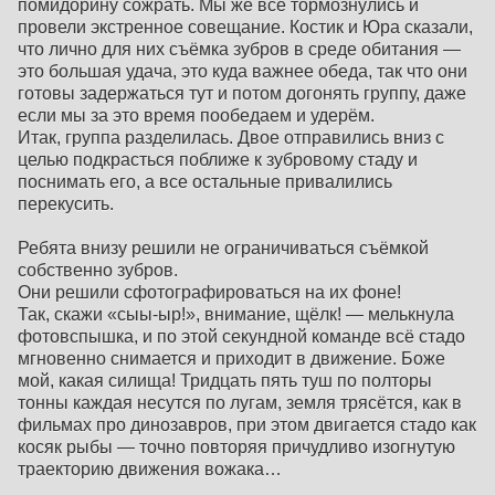
помидорину сожрать. Мы же все тормознулись и
провели экстренное совещание. Костик и Юра сказали,
что лично для них съёмка зубров в среде обитания —
это большая удача, это куда важнее обеда, так что они
готовы задержаться тут и потом догонять группу, даже
если мы за это время пообедаем и удерём.
Итак, группа разделилась. Двое отправились вниз с
целью подкрасться поближе к зубровому стаду и
поснимать его, а все остальные привалились
перекусить.
Ребята внизу решили не ограничиваться съёмкой
собственно зубров.
Они решили сфотографироваться на их фоне!
Так, скажи «сыы-ыр!», внимание, щёлк! — мелькнула
фотовспышка, и по этой секундной команде всё стадо
мгновенно снимается и приходит в движение. Боже
мой, какая силища! Тридцать пять туш по полторы
тонны каждая несутся по лугам, земля трясётся, как в
фильмах про динозавров, при этом двигается стадо как
косяк рыбы — точно повторяя причудливо изогнутую
траекторию движения вожака…