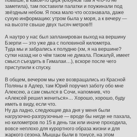
повыше, в какой-то цирк (клоунов там я что-то не
заметила), там поставили палатки и поужинали под
звёздным небом. Я пока мало что осознавала, даже
сухую информацию: утром была у моря, а к вечеру —
на высоте свыше двух тысяч метров!!!
А наутро у нас был запланирован выход на вершину
Бзерпи — это уже два с половиной километра.
Туда мы и забрались к полудню (хм, я на вершине?
сутки назад ни о чём таком не думала. Пожалуй, имеет
смысл съездить в Гималаи…), вскоре после чего
приступили к спуску.
В общем, вечером мы уже возвращались из Красной
Поляны в Адлер, там Юрий поручил заботу обо мне
Алексею, а сам смылся в Сочи, напомнив, что
«Алексей решил жениться»… Хорошо, хорошо, буду
иметь в виду, если что.
Ну да ладно, следующие два дня у меня были
нагрузочно-разгрузочные — вроде бы нигде не пахала,
но километров по 15 в день так или иначе проходила,
вовсе неплохо для курортного образа жизни и для
жаркого сезона. Мышцы были в тонусе, на этом