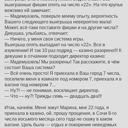
выигранные фишки опять на число «22». На что крупье
вежливо ей замечает:
— Мадемуазель, поверьте моему опыту, вероятность
Вашего следующего выигрыша невероятно мала!
Может, всё-таки поставите фишки и на другие числа?
Девушка, улыбаясь, отвечает:
— Ничего, у меня своя система игры.
Выигрыш опять выпадает на число «22». Все в
изумлении! И так 10 раз подряд — казино разорено!!! К
девушке в отчаянии подходит директор казино:
— Мадемуазель! Мы разорены! Так расскажите, в чём
состоит Ваша система?
— Всё очень просто! Я приехала в Ваш город 7 числа,
поселили меня в комнате под номером 7, приехала я в
вагоне под номером 7...
— Ну?! — не понимая, восклицает директор.
— Что — ну?! Трижды семь — двадцать два!!!
Итак, начнём. Меня зовут Марина, мне 22 года, я
приехала в казино, ой, прошу прощения, в Сочи 8-го
числа восьмого месяца сего года не скажу в каком
вагоне. Цель была — отдых и покорение неведомых