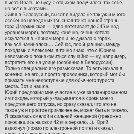
высот. Врать не буду, с отдыхом получилось так себе,
но вот с высотами...
Живя в Белоруссии, высот я видела не так уж и много,
особенно неведомых (высшая точка нашей страны —
гора Дзержинская — едва дотягивает до 345 м над
уровнем моря), поэтому, конечно, очень хотела
искупаться в Чёрном море и не думала о горах.
Как всё начиналось… Сейчас, пообщавшись между
походами с Алексеем, я точно знаю, что с Юрием
невозможно познакомиться случайно — ну, например,
встретить его на улице (особенно в Белоруссии).
Только специально его разыскивая. То есть искала я,
конечно, не его, а просто проводника, который мог бы
показать мне недоступные для обычного туриста
места. Вот и нашла.
Юрий предложил мне участие в уже запланированном
им походе, который укладывается в сроки моего
предстоящего отпуска, но сразу сказал, что это не
такое уж и простое приключение, может быть и тяжело.
Я сказалась смелой и сильной женщиной (тревожно
покосившись на свои 42 кг в зеркало…), Юрий
вздохнул (прямо по электронной почте) и сказал