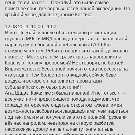
себя, то ли на нас… Пожалуй, это было самое
приятное событие первых часов нашей экспедиции! По
крайней мере, для всех, кроме Костика…
12.08.2011. 10:00-11:00.
И вот Псебай, и после обязательной регистрации
группы в МЧС и МВД нас ждёт пересадка с маленькой
маршрутки на большой-пребольшой «ГАЗ-66» с
откидным тентом. Ребята говорят, что такой где угодно
пролезет. Может, на нём сразу сквозь заповедник на
Красную Поляну прорвёмся? Нет, говорят, не борзей.
Впрочем, после бессонной ночи я готова пересесть на
что угодно. Тем более тент откидной, сейчас будет
воздух, и вскоре он наполнится ароматами
субальпийских луговых растений!
Ага. Щщаз! Какая же я была наивная! И не только я —
все участники предстоящего похода подумали, что
гораздо интереснее сидеть в открытом кузове, имея
возможность любоваться ландшафтами, чем париться
под тентом, и мы получили за это по полной! Грузовик
вёз нас напролом, невзирая на старую разбитую
лесовозную дорогу, на пыль, как тут же эта пыль