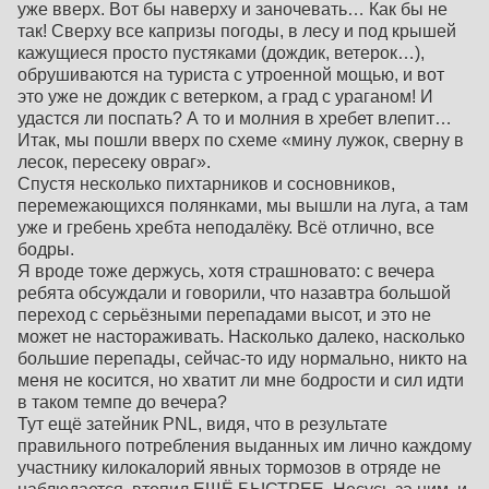
уже вверх. Вот бы наверху и заночевать… Как бы не
так! Сверху все капризы погоды, в лесу и под крышей
кажущиеся просто пустяками (дождик, ветерок…),
обрушиваются на туриста с утроенной мощью, и вот
это уже не дождик с ветерком, а град с ураганом! И
удастся ли поспать? А то и молния в хребет влепит…
Итак, мы пошли вверх по схеме «мину лужок, сверну в
лесок, пересеку овраг».
Спустя несколько пихтарников и сосновников,
перемежающихся полянками, мы вышли на луга, а там
уже и гребень хребта неподалёку. Всё отлично, все
бодры.
Я вроде тоже держусь, хотя страшновато: с вечера
ребята обсуждали и говорили, что назавтра большой
переход с серьёзными перепадами высот, и это не
может не настораживать. Насколько далеко, насколько
большие перепады, сейчас-то иду нормально, никто на
меня не косится, но хватит ли мне бодрости и сил идти
в таком темпе до вечера?
Тут ещё затейник PNL, видя, что в результате
правильного потребления выданных им лично каждому
участнику килокалорий явных тормозов в отряде не