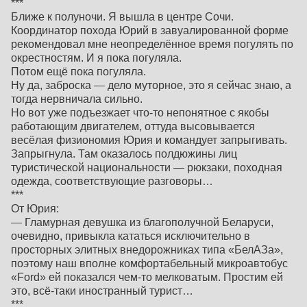
***
Ближе к полуночи. Я вышла в центре Сочи.
Координатор похода Юрий в завуалированной форме
рекомендовал мне неопределённое время погулять по
окрестностям. И я пока погуляла.
Потом ещё пока погуляла.
Ну да, заброска — дело муторное, это я сейчас знаю, а
тогда нервничала сильно.
Но вот уже подъезжает что-то непонятное с якобы
работающим двигателем, оттуда высовывается
весёлая физиономия Юрия и командует запрыгивать.
Запрыгнула. Там оказалось полдюжины лиц
туристической национальности — рюкзаки, походная
одежда, соответствующие разговоры…
***
От Юрия:
— Гламурная девушка из благополучной Беларуси,
очевидно, привыкла кататься исключительно в
просторных элитных внедорожниках типа «БелАЗа»,
поэтому наш вполне комфортабельный микроавтобус
«Ford» ей показался чем-то мелковатым. Простим ей
это, всё-таки иностранный турист…
***