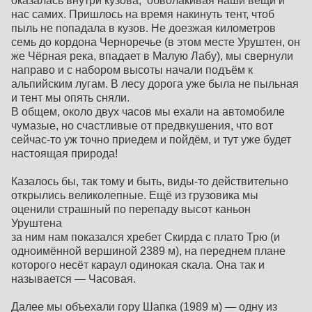
оказалась внутри кузова, обволакивая наши вещи и
нас самих. Пришлось на время накинуть тент, чтоб
пыль не попадала в кузов. Не доезжая километров
семь до кордона Черноречье (в этом месте Уруштен, он
же Чёрная река, впадает в Малую Лабу), мы свернули
направо и с набором высоты начали подъём к
альпийским лугам. В лесу дорога уже была не пыльная
и тент мы опять сняли.
В общем, около двух часов мы ехали на автомобиле
чумазые, но счастливые от предвкушения, что вот
сейчас-то уж точно приедем и пойдём, и тут уже будет
настоящая природа!
Казалось бы, так тому и быть, виды-то действительно
открылись великолепные. Ещё из грузовика мы
оценили страшный по перепаду высот каньон
Уруштена
за ним нам показался хребет Скирда с плато Трю (и
одноимённой вершиной 2389 м), на переднем плане
которого несёт караул одинокая скала. Она так и
называется — Часовая.
Далее мы объехали гору Шапка (1989 м) — одну из