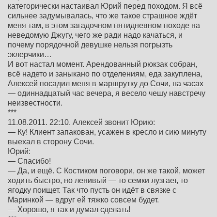
категорически настаивал Юрий перед походом. Я всё
сильнее задумывалась, что же такое страшное ждёт
меня там, в этом загадочном пятидневном походе на
неведомую Джугу, чего же ради надо качаться, и
почему порядочной девушке нельзя погрызть
эклерчики…
И вот настал момент. Арендованный рюкзак собран,
всё надето и заныкано по отделениям, еда закуплена,
Алексей посадил меня в маршрутку до Сочи, на часах
— одиннадцатый час вечера, я весело чешу навстречу
неизвестности.
***
11.08.2011. 22:10. Алексей звонит Юрию:
— Ку! Клиент запакован, усажен в кресло и сию минуту
выехал в сторону Сочи.
Юрий:
— Спасибо!
— Да, и ещё. С Костиком поговори, он же такой, может
ходить быстро, но ленивый — то семки лузгает, то
ягодку поищет. Так что пусть он идёт в связке с
Маринкой — вдруг ей тяжко совсем будет.
— Хорошо, я так и думал сделать!