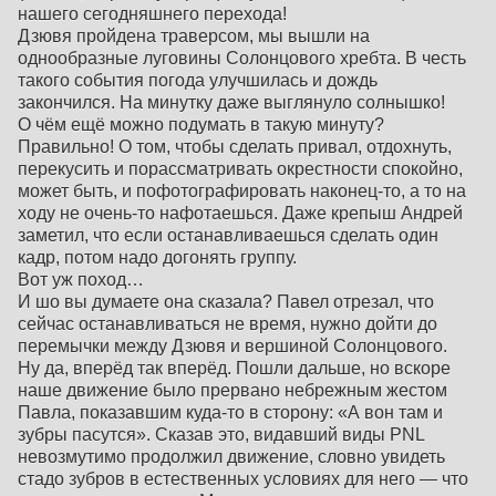
нашего сегодняшнего перехода!
Дзювя пройдена траверсом, мы вышли на
однообразные луговины Солонцового хребта. В честь
такого события погода улучшилась и дождь
закончился. На минутку даже выглянуло солнышко!
О чём ещё можно подумать в такую минуту?
Правильно! О том, чтобы сделать привал, отдохнуть,
перекусить и порассматривать окрестности спокойно,
может быть, и пофотографировать наконец-то, а то на
ходу не очень-то нафотаешься. Даже крепыш Андрей
заметил, что если останавливаешься сделать один
кадр, потом надо догонять группу.
Вот уж поход…
И шо вы думаете она сказала? Павел отрезал, что
сейчас останавливаться не время, нужно дойти до
перемычки между Дзювя и вершиной Солонцового.
Ну да, вперёд так вперёд. Пошли дальше, но вскоре
наше движение было прервано небрежным жестом
Павла, показавшим куда-то в сторону: «А вон там и
зубры пасутся». Сказав это, видавший виды PNL
невозмутимо продолжил движение, словно увидеть
стадо зубров в естественных условиях для него — что