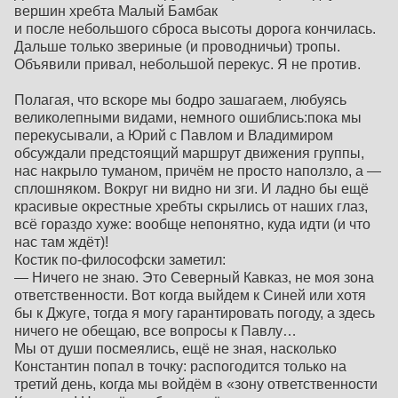
вершин хребта Малый Бамбак
и после небольшого сброса высоты дорога кончилась.
Дальше только звериные (и проводничьи) тропы.
Объявили привал, небольшой перекус. Я не против.
Полагая, что вскоре мы бодро зашагаем, любуясь
великолепными видами, немного ошиблись:пока мы
перекусывали, а Юрий с Павлом и Владимиром
обсуждали предстоящий маршрут движения группы,
нас накрыло туманом, причём не просто наползло, а —
сплошняком. Вокруг ни видно ни зги. И ладно бы ещё
красивые окрестные хребты скрылись от наших глаз,
всё гораздо хуже: вообще непонятно, куда идти (и что
нас там ждёт)!
Костик по-философски заметил:
— Ничего не знаю. Это Северный Кавказ, не моя зона
ответственности. Вот когда выйдем к Синей или хотя
бы к Джуге, тогда я могу гарантировать погоду, а здесь
ничего не обещаю, все вопросы к Павлу…
Мы от души посмеялись, ещё не зная, насколько
Константин попал в точку: распогодится только на
третий день, когда мы войдём в «зону ответственности