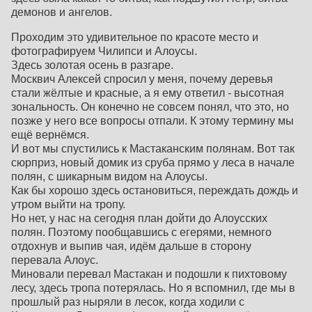
демонов и ангелов.
Проходим это удивительное по красоте место и
фотографируем Чилипси и Алоусы.
Здесь золотая осень в разгаре.
Москвич Алексей спросил у меня, почему деревья
стали жёлтые и красные, а я ему ответил - высотная
зональность. Он конечно не совсем понял, что это, но
позже у него все вопросы отпали. К этому термину мы
ещё вернёмся.
И вот мы спустились к Мастаканским полянам. Вот так
сюрприз, новый домик из сруба прямо у леса в начале
полян, с шикарным видом на Алоусы.
Как бы хорошо здесь остановиться, переждать дождь и
утром выйти на тропу.
Но нет, у нас на сегодня план дойти до Алоусских
полян. Поэтому пообщавшись с егерями, немного
отдохнув и выпив чая, идём дальше в сторону
перевала Алоус.
Миновали перевал Мастакан и подошли к пихтовому
лесу, здесь тропа потерялась. Но я вспомнил, где мы в
прошлый раз ныряли в лесок, когда ходили с