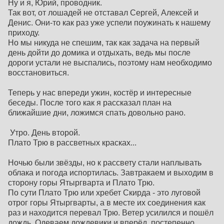
Ну и я, Юрий, проводник.
Так вот, от лошадей не отставал Сергей, Алексей и
Денис. Они-то как раз уже успели поужинать к нашему
приходу.
Но мы никуда не спешим, так как задача на первый
день дойти до домика и отдыхать, ведь мы после
дороги устали не выспались, поэтому нам необходимо
восстановиться.
Теперь у нас впереди ужин, костёр и интересные
беседы. После того как я рассказал план на
ближайшие дни, ложимся спать довольно рано.
Утро. День второй.
Плато Трю в рассветных красках...
Ночью были звёзды, но к рассвету стали наплывать
облака и погода испортилась. Завтракаем и выходим в
сторону горы Ятыргварта и Плато Трю.
По сути Плато Трю или хребет Скирда - это луговой
отрог горы Ятыргварты, а в месте их соединения как
раз и находится перевал Трю. Ветер усилился и пошёл
дождь. Одеваем дождевики и вперёд, постепенно