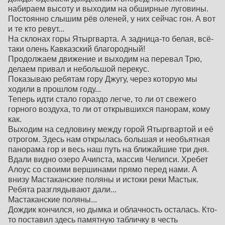
набираем высоту и выходим на обширные луговины.
Постоянно слышим рёв оленей, у них сейчас гон. А вот
и те кто ревут...
На склонах горы Ятыргварта. А задница-то белая, всё-
таки олень Кавказский благородный!
Продолжаем движение и выходим на перевал Трю,
делаем привал и небольшой перекус.
Показываю ребятам гору Джугу, через которую мы
ходили в прошлом году...
Теперь идти стало гораздо легче, то ли от свежего
горного воздуха, то ли от открывшихся панорам, кому
как.
Выходим на седловину между горой Ятыргвартой и её
отрогом. Здесь нам открылась большая и необъятная
панорама гор и весь наш путь на ближайшие три дня.
Вдали видно озеро Ачипста, массив Челипси. Хребет
Алоус со своими вершинами прямо перед нами. А
внизу Мастаканские поляны и истоки реки Мастык.
Ребята разглядывают дали...
Мастаканские поляны...
Дождик кончился, но дымка и облачность осталась. Кто-
то поставил здесь памятную табличку в честь