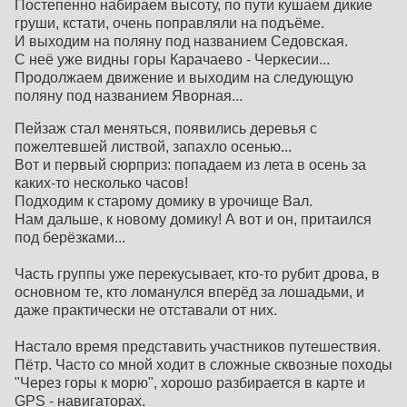
Постепенно набираем высоту, по пути кушаем дикие
груши, кстати, очень поправляли на подъёме.
И выходим на поляну под названием Седовская.
С неё уже видны горы Карачаево - Черкесии...
Продолжаем движение и выходим на следующую
поляну под названием Яворная...
Пейзаж стал меняться, появились деревья с
пожелтевшей листвой, запахло осенью...
Вот и первый сюрприз: попадаем из лета в осень за
каких-то несколько часов!
Подходим к старому домику в урочище Вал.
Нам дальше, к новому домику! А вот и он, притаился
под берёзками...
Часть группы уже перекусывает, кто-то рубит дрова, в
основном те, кто ломанулся вперёд за лошадьми, и
даже практически не отставали от них.
Настало время представить участников путешествия.
Пётр. Часто со мной ходит в сложные сквозные походы
"Через горы к морю", хорошо разбирается в карте и
GPS - навигаторах.