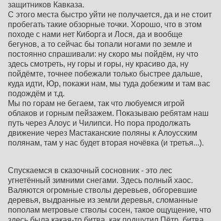
защитников Кавказа.
С этого места быстро уйти не получается, да и не стоит
пробегать такие обзорные точки. Хорошо, что в этом
походе с нами нет Киборга и Лося, да и вообще
бегунов, а то сейчас бы топали ногами по земле и
постоянно спрашивали: ну скоро мы пойдём, ну что
здесь смотреть, ну горы и горы, ну красиво да, ну
пойдёмте, точнее побежали только быстрее дальше,
куда идти, Юр, покажи нам, мы туда добежим и там вас
подождём и т.д.
Мы по горам не бегаем, так что любуемся игрой
облаков и горным пейзажем. Показываю ребятам наш
путь через Алоус и Чилипси. Но пора продолжать
движение через Мастаканские поляны к Алоусским
полянам, там у нас будет вторая ночёвка (и третья...).
Спускаемся в сказочный сосновник - это лес
угнетённый зимними снегами. Здесь полный хаос.
Валяются огромные стволы деревьев, обгоревшие
деревья, выдранные из земли деревья, сломанные
пополам метровые стволы сосен, такое ощущение, что
здесь была какая-то битва, как подшутил Пётр, битва