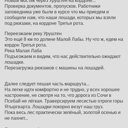
Новый мостик через Уруштен на кордоне...
Проверка документов, пропусков. Работники
заповедника уже были в курсе что мы приедем и
сообщили нам, что наши лошади, которых мы взяли
под рюкзаки, на кордоне Третья рота.
Переезжаем реку Уруштен
Это ещё 8 км по долине Малой Лабы. Ну что ж, едем на
кордон Третья рота.
Река Малая Лаба
Подъезжаем и видим, что нас действительно ожидают
лошадки.
Перезагрузка рюкзаков с машины на лошадей.
Далее следует пешая часть маршрута...
На легке идти комфортно и не трудно, у всех хорошее
настроение, не смотря на то, что дорога из Сочи в
Псебай не лёгкая. Траверсируем лесистые отроги горы
Ятыргварта. Лошадки покорно везут наш груз.
Пока весь лес практически зелёный, золотой осенью и
не пахнет...