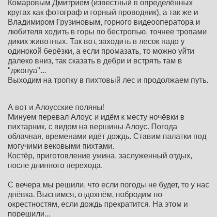
Комаровым Дмитрием (известный в определённых
кругах как фотограф и горный проводник), а так же и
Владимиром Грузиновым, горного видеооператора и
любителя ходить в горы по бестропью, точнее тропами
диких животных. Так вот, заходить в лесок надо у
одинокой берёзки, а если промазать, то можно уйти
далеко вниз, так сказать в дебри и встрять там в
"джопуа"...
Выходим на тропку в пихтовый лес и продолжаем путь.
А вот и Алоусские поляны!
Минуем перевал Алоус и идём к месту ночёвки в
пихтарник, с видом на вершины Алоус. Погода
облачная, временами идёт дождь. Ставим палатки под
могучими вековыми пихтами.
Костёр, приготовление ужина, заслуженный отдых,
после длинного перехода.
С вечера мы решили, что если погоды не будет, то у нас
днёвка. Выспимся, отдохнём, побродим по
окрестностям, если дождь прекратится. На этом и
порешили...