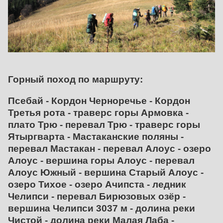
Горный поход по маршруту:
Псебай - Кордон Черноречье - Кордон
Третья рота - траверс горы Армовка -
плато Трю - перевал Трю - траверс горы
Ятыргварта - Мастаканские поляны -
перевал Мастакан - перевал Алоус - озеро
Алоус - вершина горы Алоус - перевал
Алоус Южный - вершина Старый Алоус -
озеро Тихое - озеро Ачипста - ледник
Челипси - перевал Бирюзовых озёр -
вершина Челипси 3037 м - долина реки
Чистой - долина реки Малая Лаба -