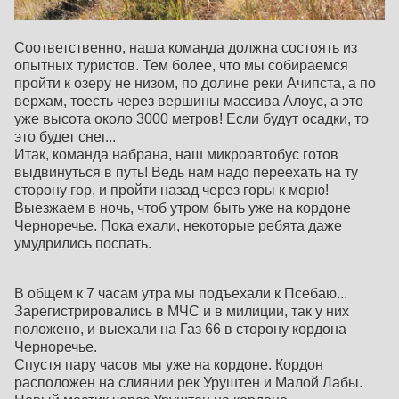
Соответственно, наша команда должна состоять из
опытных туристов. Тем более, что мы собираемся
пройти к озеру не низом, по долине реки Ачипста, а по
верхам, тоесть через вершины массива Алоус, а это
уже высота около 3000 метров! Если будут осадки, то
это будет снег...
Итак, команда набрана, наш микроавтобус готов
выдвинуться в путь! Ведь нам надо переехать на ту
сторону гор, и пройти назад через горы к морю!
Выезжаем в ночь, чтоб утром быть уже на кордоне
Черноречье. Пока ехали, некоторые ребята даже
умудрились поспать.
В общем к 7 часам утра мы подъехали к Псебаю...
Зарегистрировались в МЧС и в милиции, так у них
положено, и выехали на Газ 66 в сторону кордона
Черноречье.
Спустя пару часов мы уже на кордоне. Кордон
расположен на слиянии рек Уруштен и Малой Лабы.