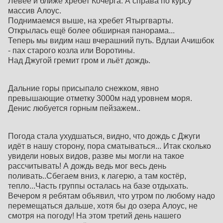
Левее и ближе хребет Кочерга. А справа по курсу
массив Алоус.
Поднимаемся выше, на хребет Ятыргварты.
Открылась ещё более обширная панорама...
Теперь мы видим наш вчерашний путь. Вдлаи Ачишбок
- пах старого козла или Воротины.
Над Джугой гремит гром и льёт дождь.
Дальние горы присыпало снежком, явно
превышающие отметку 3000м над уровнем моря.
Денис любуется горным пейзажем..
Погода стала ухудшаться, видно, что дождь с Джуги
идёт в нашу сторону, пора сматываться... Итак сколько
увидели новых видов, разве мы могли на такое
рассчитывать! А дождь ведь мог весь день
поливать..Сбегаем вниз, к лагерю, а там костёр,
тепло...Часть группы осталась на базе отдыхать.
Вечером я ребятам объявил, что утром по любому надо
перемещаться дальше, хотя бы до озера Алоус, не
смотря на погоду! На этом третий день нашего