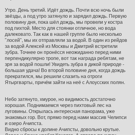
Утро. День третий. Идёт дождь. Почти всю ночь были
звёзды, а под утро затянуло и зарядил дождь. Первую
половину дня, пока шёл дождь, мы провели у костра
под пихтой. Место для стоянки отличное, но вода
далековато. Так как в нашей группе было несколько
"лосей", мы их отправляли за водой. В один из рейдов
за водой Алексей из Москвы и Дмитрий встретили
зубра. Точнее он пронёсся неожиданно перед ними
перпендикулярно тропе, вот так награда ребятам, не
зря за водой пошли! Увидеть зубра в дикой природе -
большая удача! Во второй половине дня, когда дождь
прекратился, мы решили слазить на отроги
Ятыргварты, причём зайти на неё с Алоусских полян.
Небо затянуто, хмурое, но видимость достаточно
хорошая. Поднимаемся через пихтовый лес на
луговины. Открылась интересная панорама, уже
знакомых гор. Вот, прямо перед нами массив Челипси
и озеро Ачипста.
Видно сбросы к долине Ачипсты, довольно крутые.