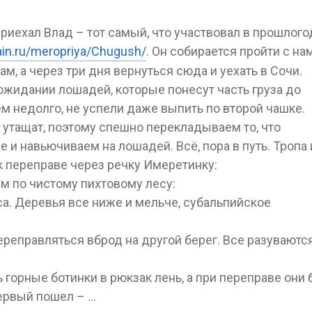
 приехал Влад – тот самый, что участвовал в прошлог
ain.ru/meropriya/Chugush/
. Он собирается пройти с на
ам, а через три дня вернуться сюда и уехать в Сочи.
ожидании лошадей, которые понесут часть груза до
м недолго, не успели даже выпить по второй чашке.
 утащат, поэтому спешно перекладываем то, что
е и навьючиваем на лошадей. Всё, пора в путь. Тропа
к переправе через речку Имеретинку:
м по чистому пихтовому лесу:
а. Деревья все ниже и мельче, субальпийское
ереправляться вброд на другой берег. Все разуваются
 горные ботинки в рюкзак лень, а при переправе они 
Первый пошел – …