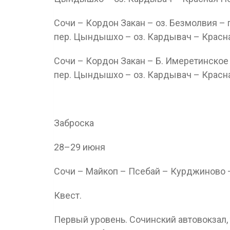
Сочи – Кордон Закан – оз. Безмолвия – 
пер. Цындышхо – оз. Кардывач – Красн
Сочи – Кордон Закан – Б. Имеретинское 
пер. Цындышхо – оз. Кардывач – Красн
Заброска
28–29 июня
Сочи – Майкоп – Псебай – Курджиново 
Квест.
Первый уровень. Сочинский автовокзал, 