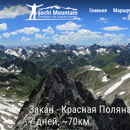
Главная
Маршр
Закан - Красная Полян
7 дней, ~70км