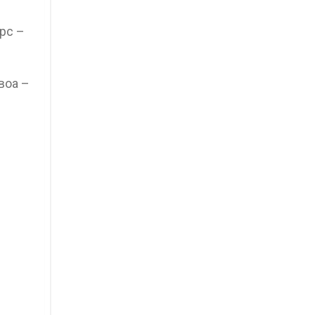
рс –
воа –