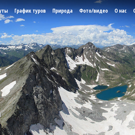
уты
График туров
Природа
Фото/видео
О нас
а