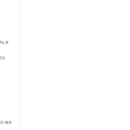
ть и
го
но же