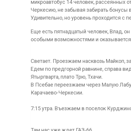
микроавтобус 14 человек, рассеянных от
Черкесию, не забывая забирать бонусы в
Удивительно, но уровень проходится с пе
Еще есть пятнадцатый человек, Влад, он
особыми возможностями и оказывается т
Светает. Проезжаем насквозь Майкоп, з
Едем по предгорной равнине, справа в
Ятыргварта, плато Трю, Тхачи.
В Псебае переезжаем через Малую Лабу 
Карачаево-Черкесии.
7:15 утра. Въезжаем в поселок Курджин
Там нас уже ждет ГАЗ-66.