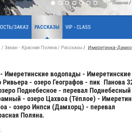
Главная
ОСТЬ/ЗАКАЗ
РАССКАЗЫ
VIP - CLASS
ы
Закан - Красная Поляна
Рассказы
Имеретинка-Дамхо
 - Имеретинские водопады - Имеретинские
 Ривьера - озеро Географов - пик Панова 
 озеро Поднебесное - перевал Поднебесный
рамный - озеро Цахвоа (Тёплое) - Имерети
оа - озеро Инпси (Дамхорц) - перевал
расная Поляна.
.