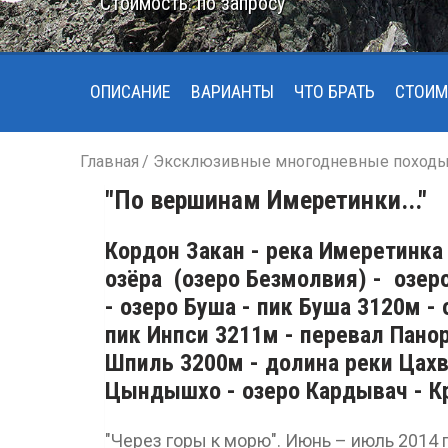
Стоимость: по запросу
ОПИСАНИЕ
ВАРИАНТЫ
ЧТО БРАТЬ
СТОИМ
Главная
Эксклюзивные многодневные поход
"По вершинам Имеретинки..."
Кордон Закан - река Имеретинка
озёра (озеро Безмолвия) - озеро
- озеро Буша - пик Буша 3120м -
пик Инпси 3211м - перевал Пано
Шпиль 3200м - долина реки Цахв
Цындышхо - озеро Кардывач - К
"Через горы к морю". Июнь – июль 2014 г