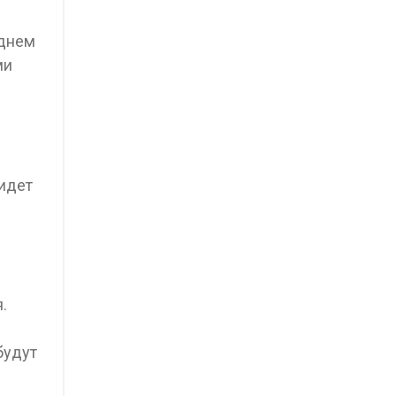
однем
ми
 идет
.
будут