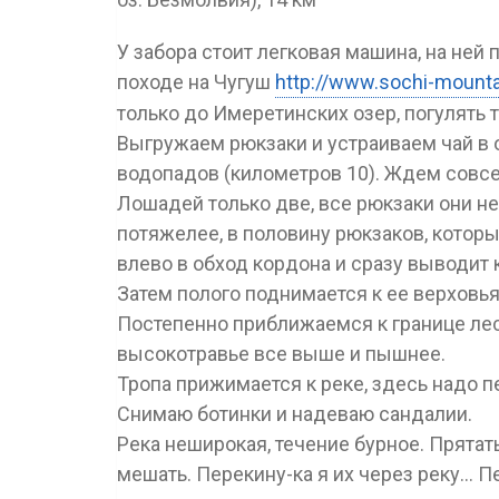
У забора стоит легковая машина, на ней
походе на Чугуш
http://www.sochi-mount
только до Имеретинских озер, погулять т
Выгружаем рюкзаки и устраиваем чай в 
водопадов (километров 10). Ждем совсе
Лошадей только две, все рюкзаки они не
потяжелее, в половину рюкзаков, которы
влево в обход кордона и сразу выводит 
Затем полого поднимается к ее верховья
Постепенно приближаемся к границе лес
высокотравье все выше и пышнее.
Тропа прижимается к реке, здесь надо п
Снимаю ботинки и надеваю сандалии.
Река неширокая, течение бурное. Прятать
мешать. Перекину-ка я их через реку… 