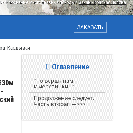
Эксклюзивные многодневные походы
Закан - Красная Поляна
ЗАКАЗАТЬ
рц-Кардывач
Оглавление
"По вершинам
3230м
Имеретинки..."
 -
Продолжение следует.
нский
Часть вторая --->>>