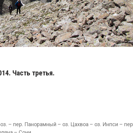
14. Часть третья.
з. – пер. Панорамный – оз. Цахвоа – оз. Инпси – пер
оляна – Сочи