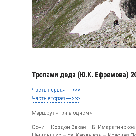
Тропами деда (Ю.К. Ефремова) 20
Часть первая --->>>
Часть вторая --->>>
Маршрут «Три в одном»
Сочи – Кордон Закан – Б. Имеретинское о
Цындышхо – оз. Кардывач – Красная П