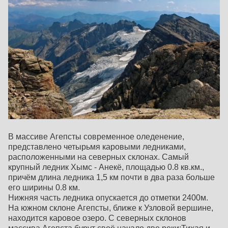
В массиве Агепсты современное оледенение,
представлено четырьмя каровыми ледниками,
расположенными на северных склонах. Самый
крупный ледник Хымс - Анекё, площадью 0.8 кв.км.,
причём длина ледника 1,5 км почти в два раза больше
его ширины 0.8 км.
Нижняя часть ледника опускается до отметки 2400м.
На южном склоне Агепсты, ближе к Узловой вершине,
находится каровое озеро. С северных склонов