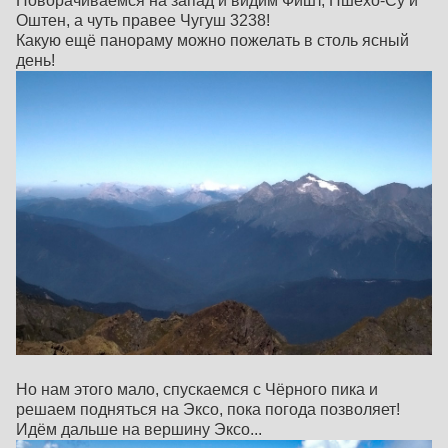
Поворачиваемся на запад и видим Фишт, Пшехо-Су и
Оштен, а чуть правее Чугуш 3238!
Какую ещё панораму можно пожелать в столь ясный
день!
Но нам этого мало, спускаемся с Чёрного пика и
решаем подняться на Эксо, пока погода позволяет!
Идём дальше на вершину Эксо...