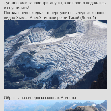
- установили заново тригапункт, а не просто поднялись
и спустились!
Погода превосходная, теперь уже весь ледник хорошо
видно Хымс - Анекё - истоки речки Тихой (Долгой)
Обрывы на северных склонах Агепсты