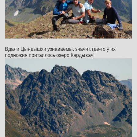
Вдали Цындышхи узнаваемы, значит, где-то у их
подножия притаилось озеро Кардывач!