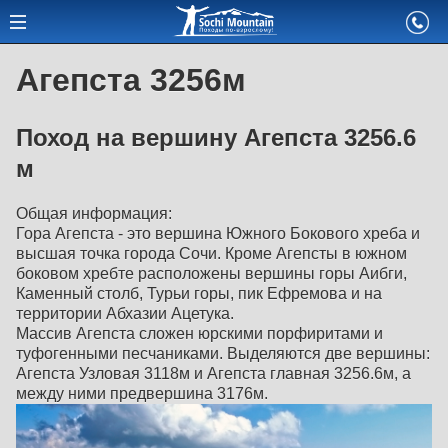
Агепста 3256м
Поход на вершину Агепста 3256.6
м
Общая информация:
Гора Агепста - это вершина Южного Бокового хреба и
высшая точка города Сочи. Кроме Агепсты в южном
боковом хребте расположены вершины горы Аибги,
Каменный столб, Турьи горы, пик Ефремова и на
территории Абхазии Ацетука.
Массив Агепста сложен юрскими порфиритами и
туфогенными песчаниками. Выделяются две вершины:
Агепста Узловая 3118м и Агепста главная 3256.6м, а
между ними предвершина 3176м.