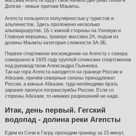
массива Агепста бурут своё начало две реки:Тихая и
Долгая - левые притоки Мзымты.
Агепста пользуется популярностью у туристов и
альпинистов. Здесь проложено несколько
альпмаршрутов: 1Б с южной стороны на Узловую и
Главную вершины, траверс массива 2А, подъм из
долины Мзымты категория сложности 3А-3Б.
Первое спортивное восхождение на Агепсту с севера
совершено в 1935 году группой сочинских спортсменов
под руководством Александра Пьянкова.
Так каr гора Агепста находится на границе России и
Абхазии, причём северные склоны принадлежат
России, а южные Абхазии, туда необходимо брать
заранее пропуск погранслужбы России. Если со
стороны Абхазии, то никаких разрешений не надо.
Итак, день первый. Гегский
водопад - долина реки Агепсты
Едем из Сочи в Гагру, проходим границу за 15 минут,