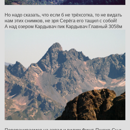
Но надо сказать, что если б не трёхсотка, то не видать
нам этих снимков, не зря Серёга его тащил с собой!
А над озером Кардывач пик Кардывач Главный 3058м