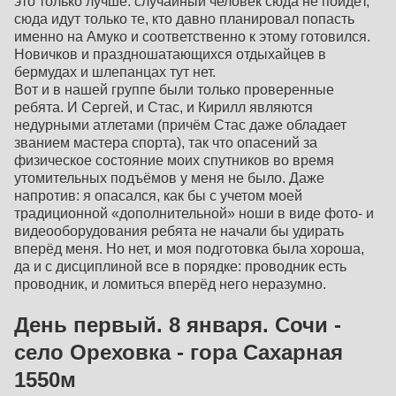
это только лучше: случайный человек сюда не пойдёт,
сюда идут только те, кто давно планировал попасть
именно на Амуко и соответственно к этому готовился.
Новичков и праздношатающихся отдыхайцев в
бермудах и шлепанцах тут нет.
Вот и в нашей группе были только проверенные
ребята. И Сергей, и Стас, и Кирилл являются
недурными атлетами (причём Стас даже обладает
званием мастера спорта), так что опасений за
физическое состояние моих спутников во время
утомительных подъёмов у меня не было. Даже
напротив: я опасался, как бы с учетом моей
традиционной «дополнительной» ноши в виде фото- и
видеооборудования ребята не начали бы удирать
вперёд меня. Но нет, и моя подготовка была хороша,
да и с дисциплиной все в порядке: проводник есть
проводник, и ломиться вперёд него неразумно.
День первый. 8 января. Сочи -
село Ореховка - гора Сахарная
1550м