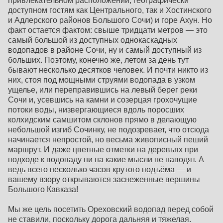
привлекательном расположении, географически
доступном гостям как Центрального, так и Хостинского
и Адлерского районов Большого Сочи) и горе Ахун. Но
факт остается фактом: свыше тридцати метров — это
самый большой из доступных однокаскадных
водопадов в районе Сочи, ну и самый доступный из
больших. Поэтому, конечно же, летом за день тут
бывают несколько десятков человек. И почти никто из
них, стоя под мощными струями водопада в узком
ущелье, или переправившись на левый берег реки
Сочи и, усевшись на камни и созерцая грохочущие
потоки воды, низвергающиеся вдоль поросших
колхидским самшитом склонов прямо в делающую
небольшой изгиб Сочинку, не подозревает, что отсюда
начинается непростой, но весьма живописный пеший
маршрут. И даже цветные отметки на деревьях при
подходе к водопаду ни на какие мысли не наводят. А
ведь всего несколько часов крутого подъёма — и
вашему взору открываются заснеженные вершины
Большого Кавказа!
Мы же цель посетить Ореховский водопад перед собой
не ставили, поскольку дорога дальняя и тяжелая.