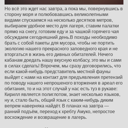
Но всё это ждет нас завтра, а пока мы, повернувшись в
сторону моря и полюбовавшись великолепными
видами спускаемся на несколько десятков метров,
выбираем удобное место для лагеря, ставим палатки
прямо на снегу, готовим еду и за чашкой горячего чая
обсуждаем сегодняшний день.В походы необходимо
брать с собой пакеты для мусора, чтобы не портить
экологию нашего прекрасного заповедного края и не
вторгаться в жизнь его дивных обитателей. Нечего
кабанам доедать нашу вкусную колбасу, это мы и сами
в силах сделать! Впрочем, мы сразу договорились, что
если какой-нибудь представитель местной фауны
выйдет с нами на контакт для предъявления претензий
по поводу нашего непрошеного вторжения в ареал его
обитания, то и на этот случай у нас есть туз в рукаве:
Кирилл является полиглотом, знает несколько языков,
ну и, стало быть, общий язык с каким-нибудь диким
вепрем наверняка найдёт. В планах на завтра —
ранний подъём, переход к хребту Амуко, непростое
восхождение и возвращение в лагерь.