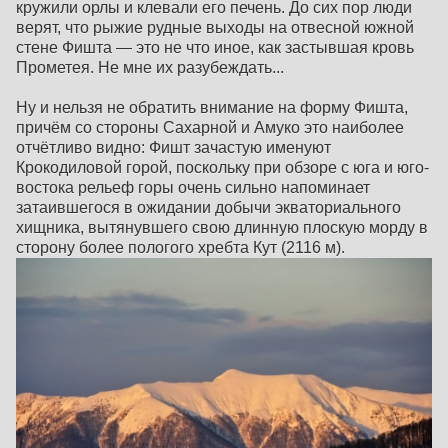
кружили орлы и клевали его печень. До сих пор люди
верят, что рыжие рудные выходы на отвесной южной
стене Фишта — это не что иное, как застывшая кровь
Прометея. Не мне их разубеждать...
Ну и нельзя не обратить внимание на форму Фишта,
причём со стороны Сахарной и Амуко это наиболее
отчётливо видно: Фишт зачастую именуют
Крокодиловой горой, поскольку при обзоре с юга и юго-
востока рельеф горы очень сильно напоминает
затаившегося в ожидании добычи экваториального
хищника, вытянувшего свою длинную плоскую морду в
сторону более пологого хребта Кут (2116 м).