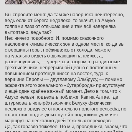
Вы спросите меня: да там же наверняка неинтересно,
ведь если от берега недалеко, то значит, на Амуко
толпами лазают отдыхающие и там всё наверняка
вытоптано, ведь так?
Нет, ничего подобного! И, помимо сказочного
наслоения климатических зон в одном месте, когда вы
с вершины горы, поёживаясь от холода, можете
натурально видеть отдыхающих на пляже, а,
развернувшись, — упереться взором в грандиозные
трёхтысячники, непрерывной цепью с постоянным
повышением протянувшиеся на восток, туда, к
вершине Европы — двуглавому Эльбрусу, — помимо
эффекта этого зонального «бутерброда» присутствует
и ещё один крайне важный момент. Дело в том, что к
Амуко нельзя подъехать поближе. Как на Алтае, где
штурмовать четырёхтысячник Белуху физически
несложно ввиду её относительно пологого рельефа, но
отсутствие подъездных путей к подножию удлиняет
маршрут на несколько дней тяжёлых переходов.
Да, так гораздо тяжелее. Но мы, проводники, знаем, что