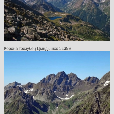
Корона трезубец Цындышхо 3139м