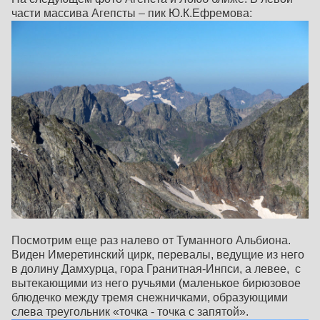
части массива Агепсты – пик Ю.К.Ефремова:
Посмотрим еще раз налево от Туманного Альбиона.
Виден Имеретинский цирк, перевалы, ведущие из него
в долину Дамхурца, гора Гранитная-Инпси, а левее, с
вытекающими из него ручьями (маленькое бирюзовое
блюдечко между тремя снежничками, образующими
слева треугольник «точка - точка с запятой».