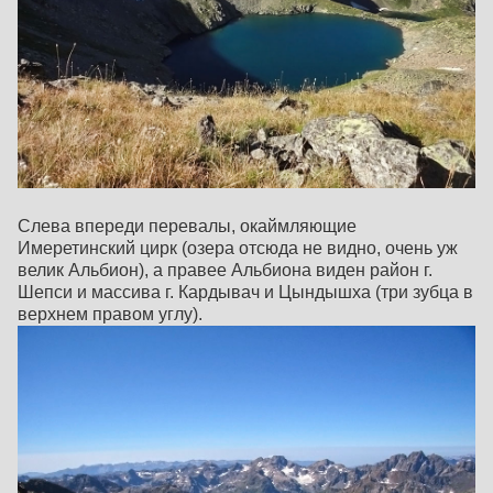
Слева впереди перевалы, окаймляющие
Имеретинский цирк (озера отсюда не видно, очень уж
велик Альбион), а правее Альбиона виден район г.
Шепси и массива г. Кардывач и Цындышха (три зубца в
верхнем правом углу).