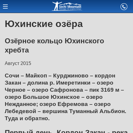
Юхинские озёра
Озёрное кольцо Юхинского
хребта
Август 2015
Сочи – Майкоп – Курджиново – кордон
Закан – долина р. Имеретинки – озеро
Черное – озеро Сафронова – пик 3169 м –
озеро Большое Юхинское – озеро
Нежданное; озеро Ефремова – озеро
Лебедевой – вершина Туманный Альбион.
Туда и обратно.
Первый день. Кордон Закан - река