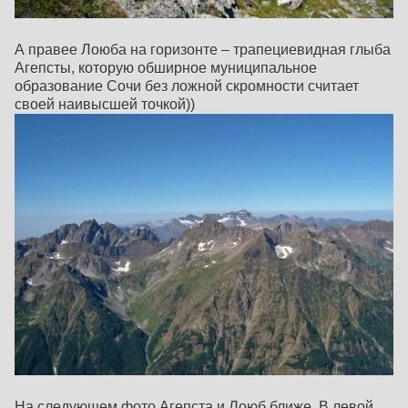
А правее Лоюба на горизонте – трапециевидная глыба
Агепсты, которую обширное муниципальное
образование Сочи без ложной скромности считает
своей наивысшей точкой))
На следующем фото Агепста и Лоюб ближе. В левой