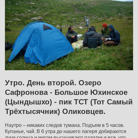
Утро. День второй. Озеро
Сафронова - Большое Юхинское
(Цындышхо) - пик ТСТ (Тот Самый
Трёхтысячник) Оликовцев.
Наутро – никаких следов тумана. Подъем в 5 часов.
Купанье, чай. В 6 утра до нашего лагеря добираются
лучи солнца и мигом высушивают палатки и все, что