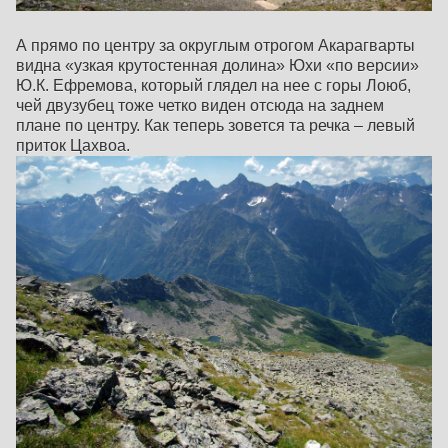
А прямо по центру за округлым отрогом Акарагварты
видна «узкая крутостенная долина» Юхи «по версии»
Ю.К. Ефремова, который глядел на нее с горы Лоюб,
чей двузубец тоже четко виден отсюда на заднем
плане по центру. Как теперь зовется та речка – левый
приток Цахвоа.