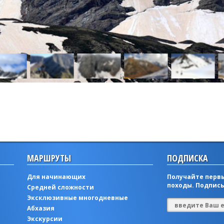
МАРШРУТЫ
ПОДПИСКА
Для начинающих
Получайте первы
походы. Подписы
Средней сложности
Эксклюзивные многодневные
Абхазия
Экскурсии