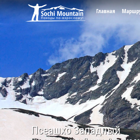
Главная
Маршр
Псеашхо Западный