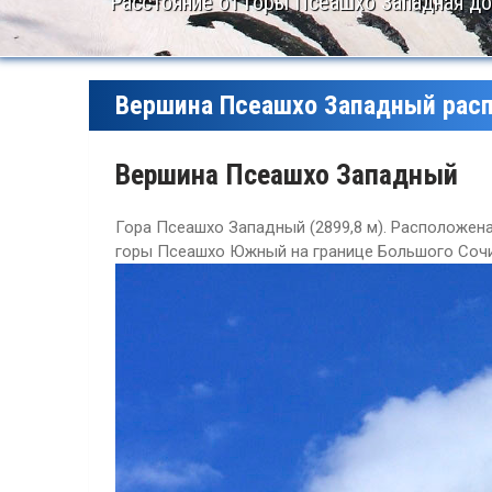
Расстояние от горы Псеашхо Западная до 
Вершина Псеашхо Западный рас
Вершина Псеашхо Западный
Гора Псеашхо Западный (2899,8 м). Расположена 
горы Псеашхо Южный на границе Большого Сочи