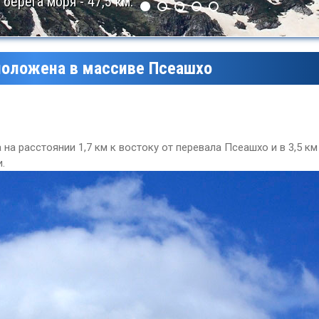
берега моря - 47,5 км.
положена в массиве Псеашхо
на расстоянии 1,7 км к востоку от перевала Псеашхо и в 3,5 км
.
Леса