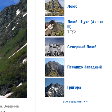
все климат >>>
Лоюб
Лоюб - Цухе (Аишха
III)
1 тур
Северный Лоюб
Псеашхо Западный
Григора
все вершины >>>
а. Вершина
 км.