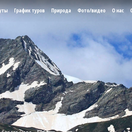
уты
График туров
Природа
Фото/видео
О нас