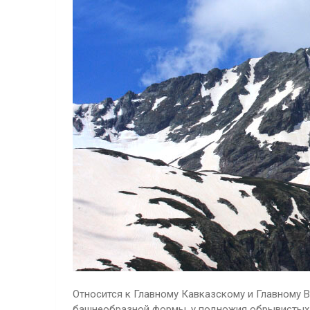
Относится к Главному Кавказскому и Главному 
башнеобразной формы, у подножия обрывистых во