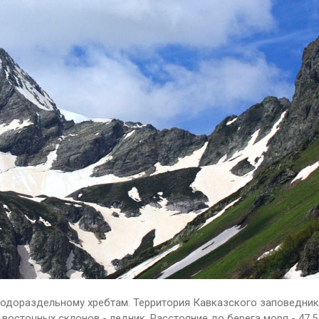
Водораздельному хребтам. Территория Кавказского заповедник
сточных склонов - ледник. Расстояние до берега моря - 47,5