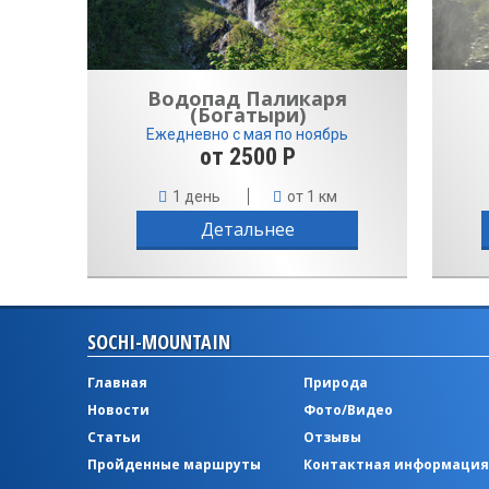
Водопад Паликаря
(Богатыри)
Ежедневно с мая по ноябрь
от 2500 Р
1 день
от 1 км
Детальнее
SOCHI-MOUNTAIN
Главная
Природа
Новости
Фото/Видео
Статьи
Отзывы
Пройденные маршруты
Контактная информация