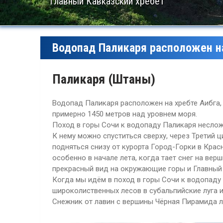
Главный Кавказский хребет
Водопад Паликаря расположен на
Паликаря (Штаны)
Водопад Паликаря расположен на хребте Аибга,
примерно 1450 метров над уровнем моря.
Поход в горы Сочи к водопаду Паликаря неслож
К нему можно спуститься сверху, через Третий 
подняться снизу от курорта Город-Горки в Кра
особенно в начале лета, когда тает снег на ве
прекрасный вид на окружающие горы и Главный
Когда мы идём в поход в горы Сочи к водопаду 
широколиственных лесов в субальпийские луга и 
Снежник от лавин с вершины Чёрная Пирамида л