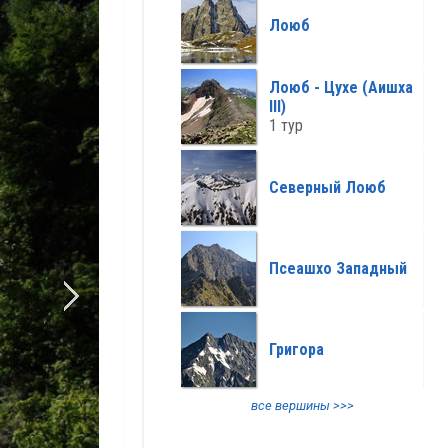
все климат >>>
Лоюб
Лоюб - Цухе (Аишха
III)
1 тур
Северный Лоюб
Псеашхо Западный
Григора
все вершины >>>