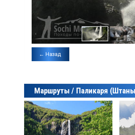
← Назад
Маршруты / Паликаря (Штаны