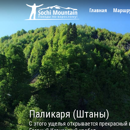
Главная
Маршр
Паликаря (Штаны)
С этого ущелья открывается прекрасный