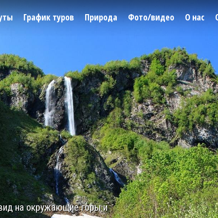
уты
График туров
Природа
Фото/видео
О нас
 вид на окружающие горы и