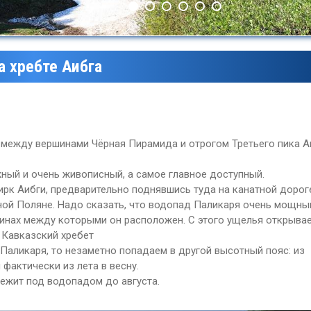
 хребте Аибга
 между вершинами Чёрная Пирамида и отрогом Третьего пика А
ный и очень живописный, а самое главное доступный.
цирк Аибги, предварительно поднявшись туда на канатной дорог
сной Поляне. Надо сказать, что водопад Паликаря очень мощны
ршинах между которыми он расположен. С этого ущелья открыва
 Кавказский хребет
Паликаря, то незаметно попадаем в другой высотный пояс: из
фактически из лета в весну.
Леса
ежит под водопадом до августа.