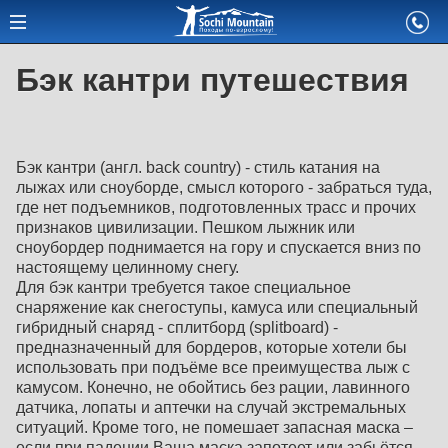
Бэк кантри путешествия
Бэк кантри (англ. back country) - cтиль катания на
лыжах или сноуборде, смысл которого - забраться туда,
где нет подъемников, подготовленных трасс и прочих
признаков цивилизации. Пешком лыжник или
сноубордер поднимается на гору и спускается вниз по
настоящему целинному снегу.
Для бэк кантри требуется такое специальное
снаряжение как снегоступы, камуса или специальный
гибридный снаряд - сплитборд (splitboard) -
предназначенный для бордеров, которые хотели бы
использовать при подъёме все преимущества лыж с
камусом. Конечно, не обойтись без рации, лавинного
датчика, лопаты и аптечки на случай экстремальных
ситуаций. Кроме того, не помешает запасная маска –
если при падении Ваша маска запотеет или забьётся