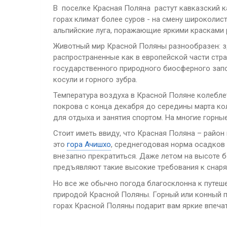
В поселке Красная Поляна растут кавказский каш
горах климат более суров - на смену широколи
альпийские луга, поражающие яркими красками 
Животный мир Красной Поляны разнообразен: зд
распространенные как в европейской части стра
государственного природного биосферного запо
косули и горного зубра.
Температура воздуха в Красной Поляне колеблетс
покрова с конца декабря до середины марта ко
для отдыха и занятия спортом. На многие горн
Стоит иметь ввиду, что Красная Поляна – райо
это
гора Ачишхо
, среднегодовая норма осадков 
внезапно прекратиться. Даже летом на высоте 
предъявляют такие высокие требования к сна
Но все же обычно погода благосклонна к путеш
природой Красной Поляны. Горный или конный по
горах Красной Поляны подарит вам яркие впечат