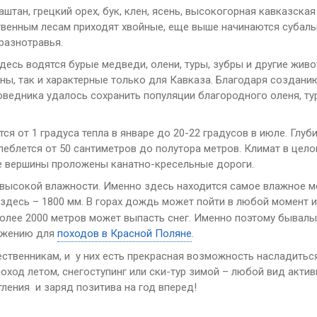
тан, грецкий орех, бук, клен, ясень, высокогорная кавказская
ственным лесам приходят хвойные, еще выше начинаются субаль
разнотравья.
есь водятся бурые медведи, олени, туры, зубры и другие живо
ны, так и характерные только для Кавказа. Благодаря создан
ведника удалось сохранить популяции благородного оленя, тур
я от 1 градуса тепла в январе до 20-22 градусов в июле. Глуб
леблется от 50 сантиметров до полутора метров. Климат в це
ые вершины проложены канатно-кресельные дороги.
н высокой влажности. Именно здесь находится самое влажное м
здесь – 1800 мм. В горах дождь может пойти в любой момент и
более 2000 метров может выпасть снег. Именно поэтому бывалы
ряжению для
походов в Красной Поляне
.
ественникам, и у них есть прекрасная возможность насладить
ход летом, снегоступинг или ски-тур зимой – любой вид актив
ления и заряд позитива на год вперед!