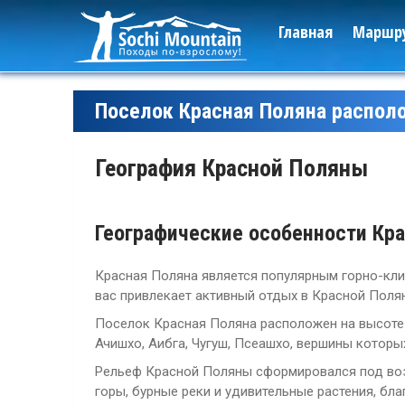
Главная
Маршр
Поселок Красная Поляна распол
География Красной Поляны
Географические особенности Кр
Красная Поляна является популярным горно-кл
вас привлекает активный отдых в Красной Поля
Поселок Красная Поляна расположен на высоте 
Ачишхо, Аибга, Чугуш, Псеашхо, вершины котор
Рельеф Красной Поляны сформировался под воз
горы, бурные реки и удивительные растения, бл