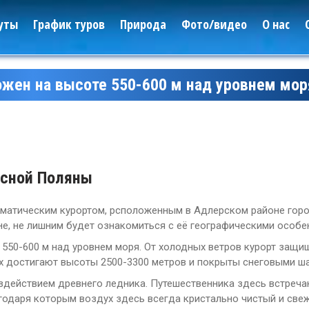
уты
График туров
Природа
Фото/видео
О нас
ожен на высоте 550-600 м над уровнем мор
асной Поляны
иматическим курортом, рсположенным в Адлерском районе горо
не, не лишним будет ознакомиться с её географическими особе
550-600 м над уровнем моря. От холодных ветров курорт защи
ых достигают высоты 2500-3300 метров и покрыты снеговыми ш
действием древнего ледника. Путешественника здесь встреча
Леса
агодаря которым воздух здесь всегда кристально чистый и свеж