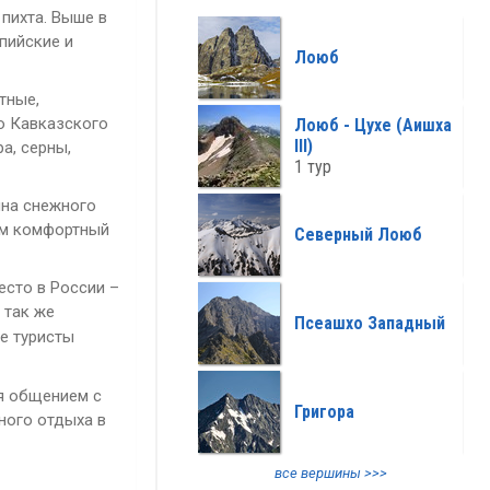
 пихта. Выше в
все климат >>>
пийские и
Лоюб
тные,
ию Кавказского
Лоюб - Цухе (Аишха
III)
а, серны,
1 тур
ина снежного
лом комфортный
Северный Лоюб
есто в России –
 так же
Псеашхо Западный
е туристы
ся общением с
Григора
ного отдыха в
все вершины >>>