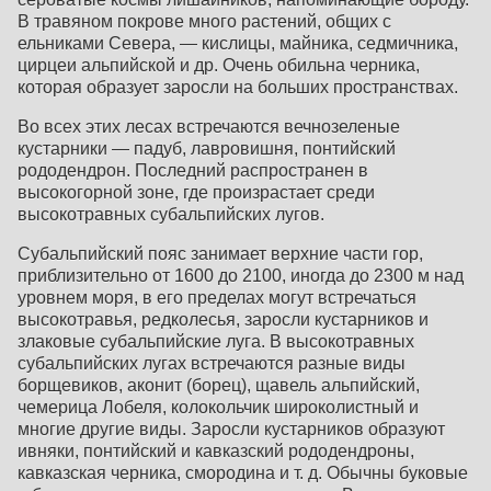
В травяном покрове много растений, общих с
ельниками Севера, — кислицы, майника, седмичника,
цирцеи альпийской и др. Очень обильна черника,
которая образует заросли на больших пространствах.
Во всех этих лесах встречаются вечнозеленые
кустарники — падуб, лавровишня, понтийский
рододендрон. Последний распространен в
высокогорной зоне, где произрастает среди
высокотравных субальпийских лугов.
Субальпийский пояс занимает верхние части гор,
приблизительно от 1600 до 2100, иногда до 2300 м над
уровнем моря, в его пределах могут встречаться
высокотравья, редколесья, заросли кустарников и
злаковые субальпийские луга. В высокотравных
субальпийских лугах встречаются разные виды
борщевиков, аконит (борец), щавель альпийский,
чемерица Лобеля, коло­кольчик широколистный и
многие другие виды. Заросли кустарников образуют
ивняки, понтийский и кавказский рододендроны,
кавказская черника, смородина и т. д. Обычны буковые