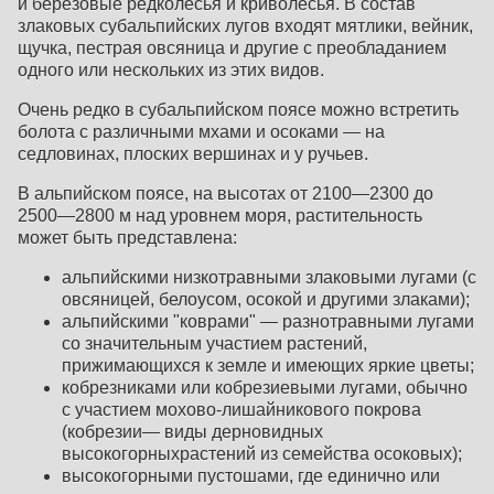
и березовые редколесья и криволесья. В состав
злаковых субальпийских лугов входят мятлики, вейник,
щучка, пестрая овсяница и другие с преобладанием
одного или нескольких из этих видов.
Очень редко в субальпийском поясе можно встретить
болота с различными мхами и осоками — на
седловинах, плоских вершинах и у ручьев.
В альпийском поясе, на высотах от 2100—2300 до
2500—2800 м над уровнем моря, растительность
может быть представлена:
альпийскими низкотравными злаковыми лугами (с
овсяницей, белоусом, осокой и другими злаками);
альпийскими "коврами" — разнотравными лугами
со значительным участием растений,
прижимающихся к земле и имеющих яркие цветы;
кобрезниками или кобрезиевыми лугами, обычно
с участием мохово-лишайникового покрова
(кобрезии— виды дерновидных
высокогорныхрастений из семейст­ва осоковых);
высокогорными пустошами, где единично или