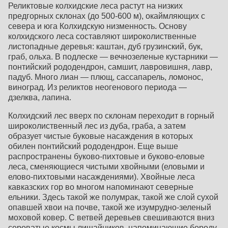
Реликтовые колхидские леса растут на низких
предгорных склонах (до 500-600 м), окаймляющих с
севера и юга Колхидскую низменность. Основу
колхидского леса составляют широколиственные
листопадные деревья: каштан, дуб грузинский, бук,
граб, ольха. В подлеске — вечнозеленые кустарники —
понтийский рододендрон, самшит, лавровишня, лавр,
падуб. Много лиан — плющ, сассапарель, ломонос,
виноград. Из реликтов неогенового периода —
дзелква, лапина.
Колхидский лес вверх по склонам переходит в горный
широколиственный лес из дуба, граба, а затем
образует чистые буковые насаждения в которых
обилен понтийский рододендрон. Еще выше
распространены буково-пихтовые и буково-еловые
леса, сменяющиеся чистыми хвойными (еловыми и
елово-пихтовыми насаждениями). Хвойные леса
кавказских гор во многом напоминают северные
ельники. Здесь такой же полумрак, такой же слой сухой
опавшей хвои на почве, такой же изумрудно-зеленый
моховой ковер. С ветвей деревьев свешиваются вниз
сероватые космы лишайников, напоминающие бороду.