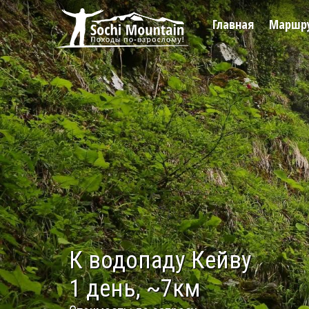
Главная
Маршр
К водопаду Кейву
1 день, ~7км