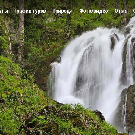
уты
График туров
Природа
Фото/видео
О нас