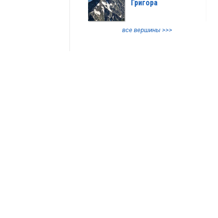
Григора
все вершины >>>