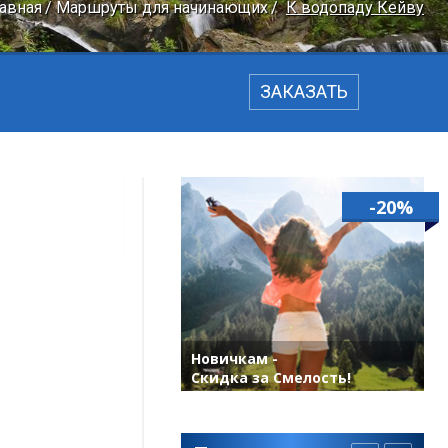
авная
Маршруты для начинающих
К водопаду Кейву
ЗАКАЗАТЬ
-20%
Новичкам -
Скидка за Смелость!