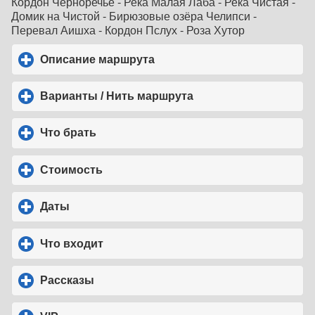
Кордон Черноречье - Река Малая Лаба - Река Чистая -
Домик на Чистой - Бирюзовые озёра Челипси -
Перевал Аишха - Кордон Пслух - Роза Хутор
Описание маршрута
click to expand contents
Варианты / Нить маршрута
click to expand conten
Что брать
click to expand contents
Стоимость
click to expand contents
Даты
click to expand contents
Что входит
click to expand contents
Рассказы
click to expand contents