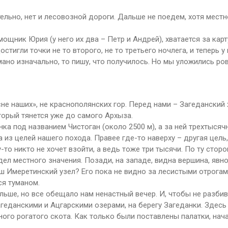
тельно, нет и лесовозной дороги. Дальше не поедем, хотя местн
мощник Юрия (у него их два – Петр и Андрей), хватается за карт
тигли точки не то второго, не то третьего ночлега, и теперь у 
мано изначально, то пишу, что получилось. Но мы уложились ро
не наших», не краснополянских гор. Перед нами – Загеданский 
торый тянется уже до самого Архыза.
а под названием Чистоган (около 2500 м), а за ней трехтысяч
 из целей нашего похода. Правее где-то наверху – другая цель
то никто не хочет взойти, а ведь тоже три тысячи. По ту сторо
аздел местного значения. Позади, на западе, видна вершина, я
аш Имеретинский узел? Его пока не видно за лесистыми отрогам
ся туманом.
льше, но все обещало нам ненастный вечер. И, чтобы не разбив
геданскими и Ацгарскими озерами, на берегу Загеданки. Здесь
ого рогатого скота. Как только были поставлены палатки, нач