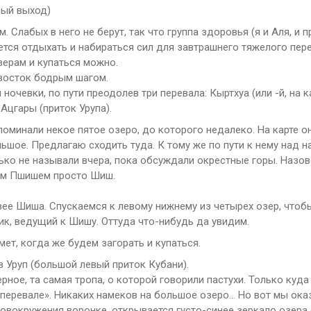
ный выход)
 Слабых в него не берут, так что группа здоровья (я и Аля, и 
ется отдыхать и набираться сил для завтрашнего тяжелого пер
озерам и купаться можно.
 восток бодрым шагом.
очевки, по пути преодолев три перевала: Кыртхуа (или -й, на к
 Ацгары (приток Урупа).
поминали некое пятое озеро, до которого недалеко. На карте он
ьшое. Предлагаю сходить туда. К тому же по пути к нему над 
ько не называли вчера, пока обсуждали окрестные горы. Назов
ним Пшишем просто Шиш.
ее Шиша. Спускаемся к левому нижнему из четырех озер, чтоб
ик, ведущий к Шишу. Оттуда что-нибудь да увидим.
ет, когда же будем загорать и купаться.
в Уруп (большой левый приток Кубани).
ерное, та самая тропа, о которой говорили пастухи. Только куда
«перевале». Никаких намеков на большое озеро… Но вот мы ок
оловокружения воронке, открывается густо-синее зеркало озера