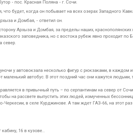
утор - пос. Красная Поляна - г. Сочи.
, что будет, когда он побывает на всех озерах Западного Кавк
рхыза и Домбая, - ответил он.
ю сторону Архыза и Домбая, за пределы наших, краснополянских г
вказского заповедника, но с востока рубеж явно проходит по 
а север.
луночи у автовокзала несколько фигур с рюкзаками, в каждом 
 маленький автобус. В этот поздний час они кажутся людьми,
правляется в привычный путь – по серпантинам на север от Сочи
чтобы на рассвете выпустить этих людей, измученных бессонниц
о-Черкесии, в селе Курджинове. А там ждет ГАЗ-66, на этот раз 
 кабину, 16 в кузове…