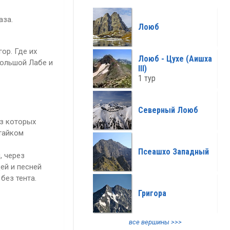
все климат >>>
аза.
Лоюб
ор. Где их
Лоюб - Цухе (Аишха
Большой Лабе и
III)
1 тур
Северный Лоюб
из которых
 тайком
Псеашхо Западный
, через
ей и песней
без тента.
Григора
все вершины >>>