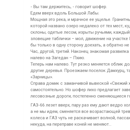
- Вы там держитесь, - говорит шофер.
Едем вверх вдоль Большой Лабы.
Мощная это река, и мрачное ее ущелье. Гранитн
которой названо озеро недалеко от тех мест, ку
склоны, одетые лесом, изрыты ручьями, каждый 
зловещие таблички – мол, движение на участке 
бы только в одну сторону доехать, а обратно не
Час, другой, третий. Наконец знакомая развилка
налево на Загедан – Пхию.
Теперь нам налево. Тут резко меняется облик д
другие деревья. Проезжаем поселок Дамхурц, та
«Зарницы».
Справа домик с заманчивой вывеской «Свежий хл
самостоятельно. Но шофер лихо предлагает заве
лесовозные дороги, постепенно сменяющиеся г
ГАЗ-66 лезет вверх, пару раз ему дают ведро хо
а не мы идем, сменяется все возрастающей трев
колеса и ГАЗ чуть не раскачивает волной, пасса
некуда, на переправе коней не меняют…