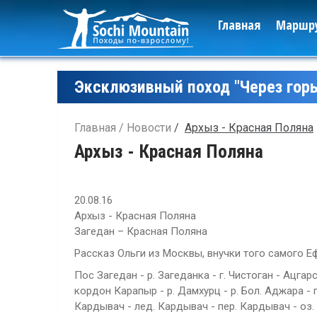
Главная
Маршр
Эксклюзивный поход "Через горы
Главная
Новости
Архыз - Красная Поляна
Архыз - Красная Поляна
20.08.16
Архыз - Красная Поляна
Загедан – Красная Поляна
Рассказ Ольги из Москвы, внучки того самого Е
Пос Загедан - р. Загеданка - г. Чистоган - Ацга
кордон Карапыр - р. Дамхурц - р. Бол. Аджара - п
Кардывач - лед. Кардывач - пер. Кардывач - оз.