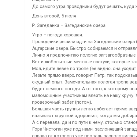
До самого утра проводники будут решать, куда 
День второй, 5 июля
Р. Загеданка – Загеданские озера
Утро – погода хорошая.
Проводники решили идти на Загеданские озера (
Ацгарские озера. Быстро собираемся и отправля
Лично я предпочитаю пологие зигзагообразные 
Вот и любопытные местные пастухи, которые так
Мол, идите левее по тропе (ее видно, она уходит
Лезьте прямо вверх, говорит Петр, так подсказ
скудный опыт. Замечательная пологая тропа веде
будет немного погодя. А от того, к которому о
маломощным участникам влезть на нашу кручу. Х
проверочный забег (потом).
Большая часть группы легко взбегает прямо вверх
называют «группой здоровья», когда мы добира
А с перевала, да и по пути к нему, столько ст
Гора Чистоган уже под нами, заслонявший запа
справа от которого уже поодаль расположилась