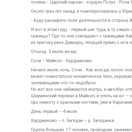
поляна - Царский нарзан - кордон Пслух - Роза Х
Около трех лет назад я поинтересовалась у Юрия
- Буду расширять поле деятельности в сторону А
И вот в этом году - первый шаг туда, в ту саму
границы? Где-то они совпадают с границами Ка
ее притоку реке Дамхурц, текущей прямо с юга н
Отъезд. 3 июля, вечер
Сочи – Майкоп - Курджиново
Начало июля, ночь, Сочи… Как всегда, около по
может поместиться человеческое тело, окружают
затевающими что-то недоброе.
Но вот все они забиваются внутрь, и автобус от
Шаумянский перевал в Майкоп, и опять на юг – 
про невесту с красными ногтями, уже в Карачаев
День первый – 4 июля
Курджиново – п. Загедан – р. Загеданка
Группа большая, 17 человек, проводник занимает