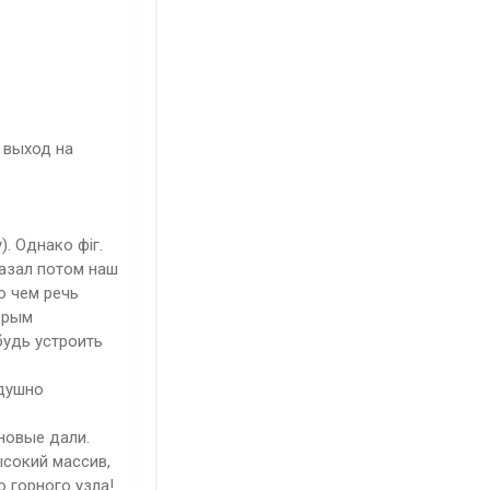
 выход на
. Однако фiг.
казал потом наш
о чем речь
торым
будь устроить
одушно
новые дали.
ысокий массив,
 горного узла!