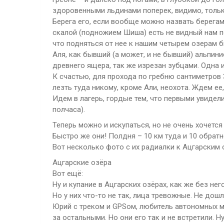
здоровенными льдинами поперек, видимо, тольк
Берега его, если вообще можно назвать берегам
скалой (подножием Шиша) есть не видный нам под
что подняться от нее к нашим четырем озерам бы
Аля, как бывший (а может, и не бывший) альпини
древнего ящера, так же изрезан зубцами. Одна 
К счастью, для прохода по гребню сантиметров 
лезть туда никому, кроме Али, неохота. Ждем ее
Идем в лагерь, гордые тем, что первыми увидели
полчаса).
Теперь можно и искупаться, но не очень хочется
Быстро же они! Полдня – 10 км туда и 10 обратн
Вот несколько фото с их радиалки к Ацгарским 
Ацгарские озёра
Вот ещё:
Ну и купание в Ацгарских озёрах, как же без него
Но у них что-то не так, лица тревожные. Не дош
Юрий с треком и GPSом, любитель автономных м
за остальными. Но они его так и не встретили. Н