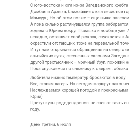
С юго-востока и юга из-за Загеданского хребт
Домбая и Архыза, ближайшие с юга лесистые г
Мамхурц. Но об этом позже – еще выше залезем,
А пока сильно растянувшаяся группа забирается
ходила с Юрием вокруг Псеашхо и вообще уже 7 л
неладно, оставляет свой рюкзак, спускается к А
окрестили отстающих, тоже на перевальной точк
И тут нам открывается обращенная на север озе
альпийских лугах, стесненных склонами Загедан
другой трехтысячник – мрачный Уруп, похожий н
Пока спускаемся по снежнику к озерам , облака
Любители низких температур бросаются в воду.
Все, ставим лагерь. На сегодня маршрут законче
Наслаждаемся хорошей погодой и прекрасными в
Юрий).
Цветут купы рододендронов, не спешат таять сн
году.
День третий, 6 июля