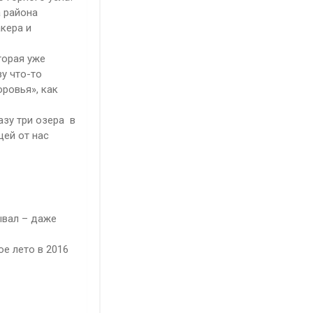
а района
кера и
торая уже
зу что-то
оровья», как
азу три озера в
щей от нас
ывал – даже
ое лето в 2016