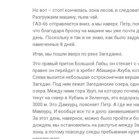
Но вот – стоп! кончилась зона лесов, и следова
Разгружаем машину, пьем чай.
ГАЗ-66 отправляется вниз, а мы наверх. Петр, по
что благодаря броску на машине мы уже почти дос
день. Поскольку я так и не знаю, как было заду
намеченные 8 дней.
Итак, мы пошли вверх по реке Загеданке.
Это правый приток Большой Лабы, он стекает с «
правее он перейдет в хребет Абишира-Ахуба, ко
Слева высится небольшая остроконечная вершинк
Загедан. Под ним лежат Загеданские озера, одна
озера. Между ними гора Уруп, на которую почему-
текут на север в Кубань и Зеленчук, это водор
3000 м. Это Дамхурц, поясняет Петр. А где же н
Мамхурц. И вообще все то и дело занавешивает
За этот день, наверное, можно было пройти и бо
дождем, мы остановились на распутье между За
зона, а потому повсюду следы пребывания крупн
накрапывать.