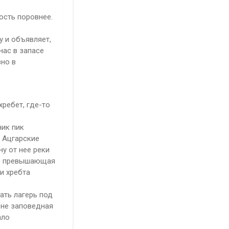
ость поровнее.
у и объявляет,
нас в запасе
вно в
хребет, где-то
ник пик
, Ацгарские
ну от нее реки
вно превышающая
и хребта
ать лагерь под
 не заповедная
ало