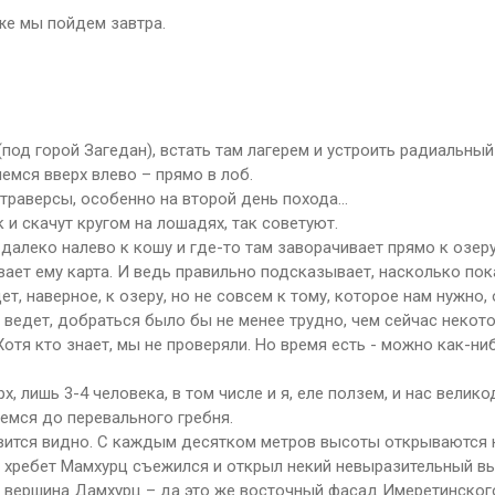
же мы пойдем завтра.
под горой Загедан), встать там лагерем и устроить радиальный
емся вверх влево – прямо в лоб.
траверсы, особенно на второй день похода…
 и скачут кругом на лошадях, так советуют.
 далеко налево к кошу и где-то там заворачивает прямо к озеру)
ывает ему карта. И ведь правильно подсказывает, насколько по
т, наверное, к озеру, но не совсем к тому, которое нам нужно, 
на ведет, добраться было бы не менее трудно, чем сейчас неко
отя кто знает, мы не проверяли. Но время есть - можно как-ни
, лишь 3-4 человека, в том числе и я, еле ползем, и нас велик
емся до перевального гребня.
ановится видно. С каждым десятком метров высоты открываются 
д хребет Мамхурц съежился и открыл некий невыразительный в
 вершина Дамхурц – да это же восточный фасад Имеретинского