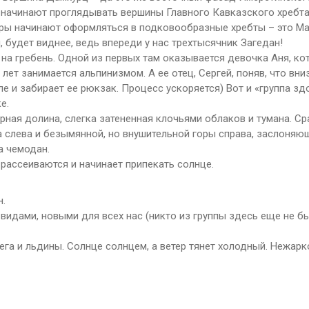
а начинают проглядывать вершины Главного Кавказского хребт
оры начинают оформляться в подковообразные хребты – это Ма
 будет виднее, ведь впереди у нас трехтысячник Загедан!
 на гребень. Одной из первых там оказывается девочка Аня, ко
ет занимается альпинизмом. А ее отец, Сергей, поняв, что вни
ле и забирает ее рюкзак. Процесс ускоряется) Вот и «группа зд
е.
рная долина, слегка затененная клочьями облаков и тумана. Ср
а слева и безымянной, но внушительной горы справа, заслоняю
а чемодан.
 рассеиваются и начинает припекать солнце.
н.
идами, новыми для всех нас (никто из группы здесь еще не б
ега и льдины. Солнце солнцем, а ветер тянет холодный. Нежарк