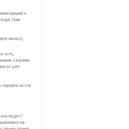
примкнувший к
ехода. Нам
арте мелко),
о есть,
нашими озерами
ем ее для
ы перейти исток
 она ведет?
азываемся на
 с двумя-тремя