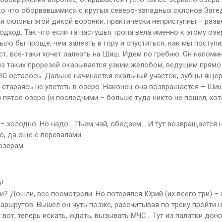
о что оборвавшимися с крутых северо-западных склонов Заге
и склоны этой дикой воронки, практически неприступны – разве
ход. Так что если та пастушья тропа вела именно к этому озеру
ло бы проще, чем залезть в гору и спуститься, как мы поступи
ст, все-таки хочет залезть на Шиш. Идем по гребню. Он напоми
из таких прорезей оказывается узким желобом, ведущим прямо 
30 осталось. Дальше начинается скальный участок, зубцы ящера
, стараясь не улететь в озеро. Наконец она возвращается – Шиш
 пятое озеро (и последними – больше туда никто не пошел, хот
 – холодно. Но надо… Пьем чай, обедаем… И тут возвращается н
о, да еще с перевалами.
озёрам:
!
ли? Дошли, все посмотрели. Но потерялся Юрий (их всего три) – 
аршрутов. Вышел он чуть позже, рассчитывая по треку пройти 
у вот, теперь искать, ждать, вызывать МЧС… Тут из палатки дон