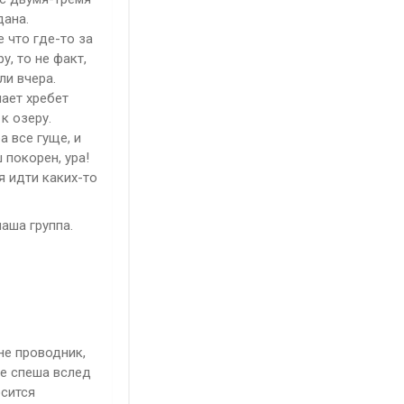
дана.
 что где-то за
, то не факт,
ли вчера.
нает хребет
к озеру.
 все гуще, и
 покорен, ура!
я идти каких-то
аша группа.
не проводник,
не спеша вслед
осится