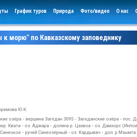
уты
График туров
Природа
Фото/видео
О нас
 к морю" по Кавказскому заповеднику
фремова Ю.К.
рские озёра - вершина Загедан 3095 - Загеданские озёра - пос. Д
ер. Квата - оз. Аджара - долина р. Цахвоа - оз. Дамхорс (Инпси
Леса
 Синеокое - ручей Синеозёрный - оз. Кардывач - дол. р Мзымта