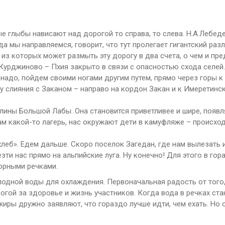
ые глыбы нависают над дорогой то справа, то слева. Н.А.Лебед
да мы направляемся, говорит, что тут пролегает гигантский раз
из которых может размыть эту дорогу в два счета, о чем и п
Курджиново – Пхия закрыто в связи с опасностью схода селей. 
 надо, пойдем своими ногами другим путем, прямо через горы к
 у слияния с Заканом – направо на кордон Закан и к Имеретинс
олины Большой Лабы. Она становится приветливее и шире, появ
м какой-то лагерь, нас окружают дети в камуфляже – происход
еб». Едем дальше. Скоро поселок Загедан, где нам вылезать и
зти нас прямо на альпийские луга. Ну конечно! Для этого в го
орными речками.
лодной воды для охлаждения. Первоначальная радость от того, 
огой за здоровье и жизнь участников. Когда вода в речках ст
жиры дружно заявляют, что гораздо лучше идти, чем ехать. Но 