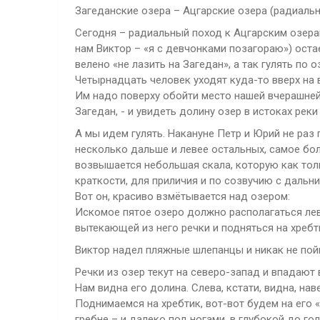
Загеданские озера – Ацгарские озера (радиаль
Сегодня – радиальный поход к Ацгарским озерам.
нам Виктор – «я с девчонками позагораю») оста
велено «не лазить на Загедан», а так гулять по 
Четырнадцать человек уходят куда-то вверх на
Им надо поверху обойти место нашей вчерашней н
Загедан, - и увидеть долину озер в истоках реки
А мы идем гулять. Накануне Петр и Юрий не раз 
несколько дальше и левее остальных, самое бол
возвышается небольшая скала, которую как тол
краткости, для приличия и по созвучию с даль
Вот он, красиво взмётывается над озером:
Искомое пятое озеро должно располагаться лев
вытекающей из него речки и подняться на хребт
Виктор надел пляжные шлепанцы и никак не пойм
Речки из озер текут на северо-запад и впадают 
Нам видна его долина. Слева, кстати, видна, нав
Поднимаемся на хребтик, вот-вот будем на его 
гребне – и далеко под ногами, в глубокой до г