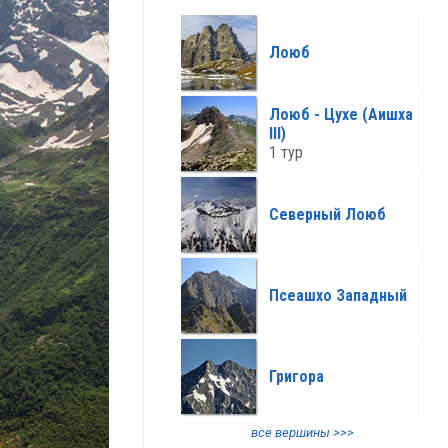
все климат >>>
Лоюб
Лоюб - Цухе (Аишха
III)
1 тур
Северный Лоюб
Псеашхо Западный
Григора
все вершины >>>