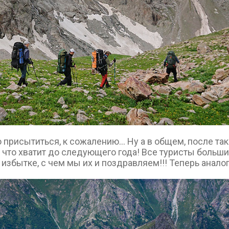
 присытиться, к сожалению... Ну а в общем, после та
, что хватит до следующего года! Все туристы больш
 избытке, с чем мы их и поздравляем!!! Теперь анал