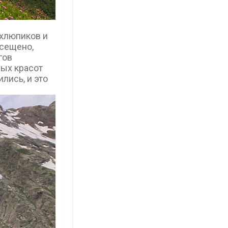
 хлюпиков и
осещено,
гов
ных красот
лись, и это