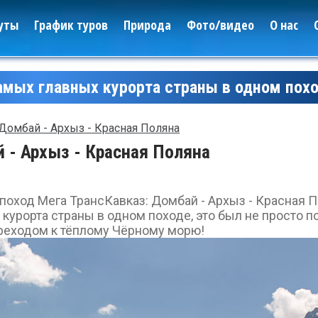
уты
График туров
Природа
Фото/видео
О нас
амых главных курорта страны в одном пох
Домбай - Архыз - Красная Поляна
 - Архыз - Красная Поляна
поход Мега ТрансКавказ: Домбай - Архыз - Красная 
урорта страны в одном походе, это был не просто по
ереходом к тёплому Чёрному морю!
Леса