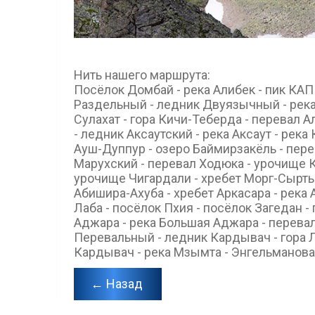
Нить нашего маршрута:
Посёлок Домбай - река Алибек - пик КАП 
Раздельный - ледник Двуязычный - река 
Сулахат - гора Кичи-Теберда - перевал 
- ледник Аксаутский - река Аксаут - рек
Ауш-Дуппур - озеро Баймирзакёль - пер
Марухский - перевал Ходюка - урочище К
урочище Чигардали - хребет Морг-Сырты 
Абишира-Ахуба - хребет Аркасара - река 
Лаба - посёлок Пхия - посёлок Загедан -
Аджара - река Большая Аджара - перевал 
Перевальный - ледник Кардывач - гора 
Кардывач - река Мзымта - Энгельманова 
← Назад