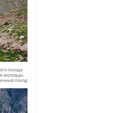
кого похода
ие молодцы,
огичный поход