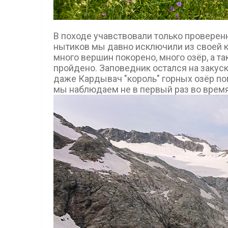
В походе учавствовали только проверенн
нытиков мы давно исключили из своей к
много вершин покорено, много озёр, а та
пройдено. Заповедник остался на закуску
даже Кардывач "король" горных озёр по
мы наблюдаем не в первый раз во время