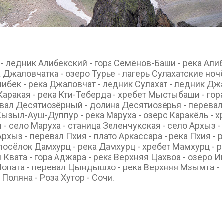
- ледник Алибекский - гора Семёнов-Баши - река Алиб
Джаловчатка - озеро Турье - лагерь Сулахатские ночё
Алибек - река Джаловчат - ледник Сулахат - ледник Д
а Каракая - река Кти-Теберда - хребет Мыстыбаши - го
евал Десятиозёрный - долина Десятиозёрья - перева
ызыл-Ауш-Дуппур - река Маруха - озеро Каракёль - х
- село Маруха - станица Зеленчукская - село Архыз -
Архыз - перевал Пхия - плато Аркассара - река Пхия -
 посёлок Дамхурц - река Дамхурц - хребет Мамхурц - 
Квата - гора Аджара - река Верхняя Цахвоа - озеро И
Лопата - перевал Цындышхо - река Верхняя Мзымта -
Поляна - Роза Хутор - Сочи.