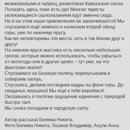
можжевельник и чабрец, реликтовая Кавказская сосна.
Полазить здесь тоже есть где! Многие ткристы
увлекающиеся скалолазанием едут именно сюда.
Но и на этом наши приключения не заканчиваются! Мы
спускаемся ещё немного и начинаем второй обход
горы, уже по нижнему ярусу.
Как же неповторимы эти места, хоть и так близки друг к
другу!
На нижнем ярусе массива есть несколько небольших
гротов, которые можно использовать, чтобы укрыться
от непогоды или в других целях – тут уже, на что
фантазии хватит!
Спускаемся на базовую поляну, перекусываем и
собираем лагерь.
Спускаясь, делаем последние кадры на фоне горы. До
свиданья, вершина! Мы ещё к тебе вернёмся!
Оказавшись в посёлке ощущение единения с природой
быстро тает.
Мы снова попадаем в городскую суету.
Автор рассказа Белима Никита.
Фото Белима Никита, Ушаков Владимир, Ахули Анна.