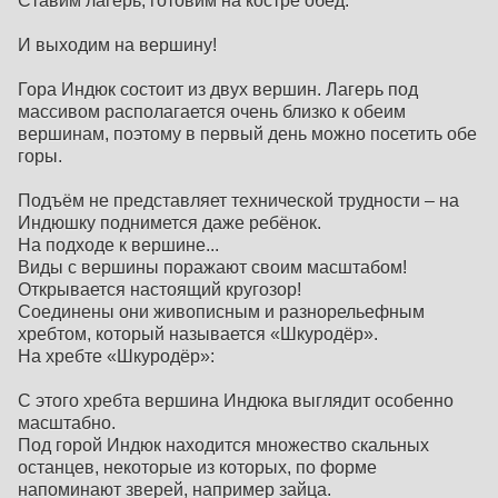
Ставим лагерь, готовим на костре обед.
И выходим на вершину!
Гора Индюк состоит из двух вершин. Лагерь под
массивом располагается очень близко к обеим
вершинам, поэтому в первый день можно посетить обе
горы.
Подъём не представляет технической трудности – на
Индюшку поднимется даже ребёнок.
На подходе к вершине...
Виды с вершины поражают своим масштабом!
Открывается настоящий кругозор!
Соединены они живописным и разнорельефным
хребтом, который называется «Шкуродёр».
На хребте «Шкуродёр»:
С этого хребта вершина Индюка выглядит особенно
масштабно.
Под горой Индюк находится множество скальных
останцев, некоторые из которых, по форме
напоминают зверей, например зайца.