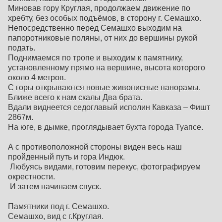
Миновав гору Круглая, продолжаем движение по
хребту, без особых подъёмов, в сторону г. Семашхо.
Непосредственно перед Семашхо выходим на
папоротниковые поляны, от них до вершины рукой
подать.
Поднимаемся по тропе и выходим к памятнику,
установленному прямо на вершине, высота которого
около 4 метров.
С горы открываются новые живописные панорамы.
Ближе всего к нам скалы Два брата.
Вдали виднеется седоглавый исполин Кавказа – Фишт
2867м.
На юге, в дымке, проглядывает бухта города Туапсе.
А с противоположной стороны виден весь наш
пройденный путь и гора Индюк.
Любуясь видами, готовим перекус, фотографируем
окрестности.
И затем начинаем спуск.
Памятники под г. Семашхо.
Семашхо, вид с г.Круглая.