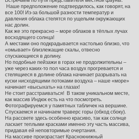
Встречаем по пути представителя местной фауны.
Наше предположение подтвердилось, как говорят, на
все 100! Из-за большой разности температур и
давления облака стелятся по ущельям окружающих
нас долин.
Как же это прекрасно – море облаков в тёплых лучах
восходящего солнца!
А местами оно подкрадывается настолько близко, что
«омывает» близлежащие скалы, отвесно
спускающиеся в долину.
Но подобные пейзажи в горах не продолжительны –
уже через каких-то пол часа воздух прогревается и
стелящиеся в долине облака начинает разрывать на
куски нисходящими потоками воздуха – наше «море»
начинает «высыхать» на глазах!
Не стоит расстраиваться! В таком уникальном месте,
как массив Индюк есть на что посмотреть.
Фотографируемся у памятных табличек на вершине.
Спускаемся и начинаем траверс горы (обход сбоку).
На рассвете здесь особенно красиво, так как солнце
ласкает теплыми красками именно эту часть массива,
придавая ей неповторимые очертания.
На массиве произрастает Краснокнижный