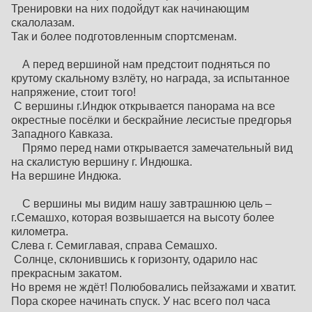
Тренировки на них подойдут как начинающим
скалолазам.
Так и более подготовленным спортсменам.
А перед вершиной нам предстоит подняться по
крутому скальному взлёту, но награда, за испытанное
напряжение, стоит того!
С вершины г.Индюк открывается панорама на все
окрестные посёлки и бескрайние лесистые предгорья
Западного Кавказа.
Прямо перед нами открывается замечательный вид
на скалистую вершину г. Индюшка.
На вершине Индюка.
С вершины мы видим нашу завтрашнюю цель –
г.Семашхо, которая возвышается на высоту более
километра.
Слева г. Семиглавая, справа Семашхо.
Солнце, склонившись к горизонту, одарило нас
прекрасным закатом.
Но время не ждёт! Полюбовались пейзажами и хватит.
Пора скорее начинать спуск. У нас всего пол часа