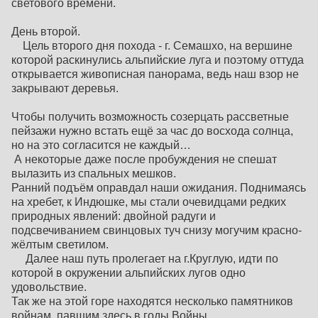
светового времени.
День второй.
Цель второго дня похода - г. Семашхо, на вершине
которой раскинулись альпийские луга и поэтому оттуда
открывается живописная панорама, ведь наш взор не
закрывают деревья.
Чтобы получить возможность созерцать рассветные
пейзажи нужно встать ещё за час до восхода солнца,
но на это согласится не каждый…
А некоторые даже после пробуждения не спешат
вылазить из спальных мешков.
Ранний подъём оправдал наши ожидания. Поднимаясь
на хребет, к Индюшке, мы стали очевидцами редких
природных явлений: двойной радуги и
подсвечиванием свинцовых туч снизу могучим красно-
жёлтым светилом.
Далее наш путь пролегает на г.Круглую, идти по
которой в окружении альпийских лугов одно
удовольствие.
Так же на этой горе находятся несколько памятников
войнам, павшим здесь в годы Войны.