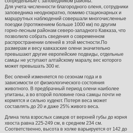
сопредельные с заповедником районы.
Для учета численности благородного оленя, сотрудники
заповедника неоднократно, помимо стационарных и
маршрутных наблюдений совершали многочисленные
поездки (протяжением больше 1000 км) по другим
горно-лесным районам северо-западного Кавказа, что
позволило собрать сведения о современном
распространении оленей в этой местности.По
размерам и весу кавказские олени значительно
превышают другие европейские подвиды, отдельные
самцы не уступают алтайскому маралу, вес которого
может превышать 300 кг.
Вес оленей изменяется по сезонам года и в
зависимости от физиологического состояния
животного. В предбрачный период олени наиболее
упитаны, а во второй половине гона самцы почти не
кормятся и сильно худеют. Потеря веса может
составлять до 20 и даже 25% живого веса.
Длина тела взрослых самцов от верхней губы до корня
хвоста равна 225-249 см, в среднем 234 см.
Соответственно, высота в холке варьируется от 142 до