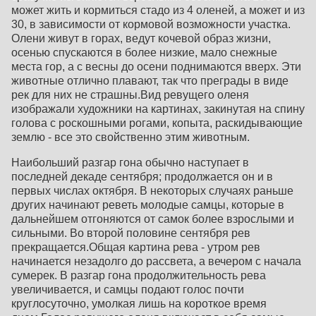
может жить и кормиться стадо из 4 оленей, а может и из
30, в зависимости от кормовой возможности участка.
Олени живут в горах, ведут кочевой образ жизни,
осенью спускаются в более низкие, мало снежные
места гор, а с весны до осени поднимаются вверх. Эти
животные отлично плавают, так что преграды в виде
рек для них не страшны.Вид ревущего оленя
изображали художники на картинах, закинутая на спину
голова с роскошными рогами, копыта, раскидывающие
землю - все это свойственно этим животным.
Наибольший разгар гона обычно наступает в
последней декаде сентября; продолжается он и в
первых числах октября. В некоторых случаях раньше
других начинают реветь молодые самцы, которые в
дальнейшем отгоняются от самок более взрослыми и
сильными. Во второй половине сентября рев
прекращается.Общая картина рева - утром рев
начинается незадолго до рассвета, а вечером с начала
сумерек. В разгар гона продолжительность рева
увеличивается, и самцы подают голос почти
круглосуточно, умолкая лишь на короткое время