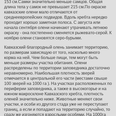
153 см.Самки значительно меньше самцов. Общая
длина тела у самок не превышает 215 см.По окраске
кавказские олени мало отличаются от
среднеевропейских подвидов. Вдоль хребта нередко
проходит хорошо заметная полоса. С августа или
начала сентября олени начинают утрачивать летнюю
окраску - она постепенно сменяется рыжевато-серой. К
ноябрю олени становятся серо-бурыми.
Кавказский благородный олень занимает территорию,
по размерам зависящую от того, насколько много
корма на ней. Чем больше пищи, тем могут быть
меньше размеры участка обитания. Олени
распределены по территории заповедника достаточно
неравномерно. Наибольшая плотность зверей
отмечается в центральной его части (местами свыше
100 зверей на 1000 га ). На участках расположенных по
периферии заповедника, а также в высокогорье и на
южном макросклоне Кавказского хребта, плотность
оленей значительно ниже. Животные меняют свои
участки, и особи из другого стада уже не переступают
границ, а если и попадают на территорию случайно, то
сразу же изгоняются взрослыми особями. На 1000га