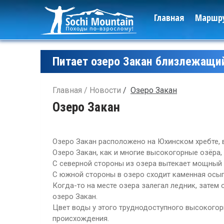
Главная
Маршр
Питает озеро Закан близлежащи
Главная
Новости
Озеро Закан
Озеро Закан
Озеро Закан расположено на Юхинском хребте, в
Озеро Закан, как и многие высокогорные озёра,
С северной стороны из озера вытекает мощный р
С южной стороны в озеро сходит каменная осып
Когда-то на месте озера залегал ледник, затем 
озеро Закан.
Цвет воды у этого труднодоступного высокогор
происхождения.