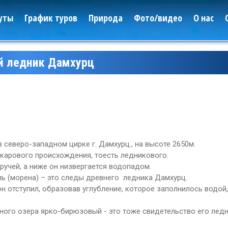
уты
График туров
Природа
Фото/видео
О нас
й ледник Дамхурц
 северо-западном цирке г. Дамхурц., на высоте 2650м.
 карового происхождения, тоесть ледникового.
учей, а ниже он низвергается водопадом.
ь (морена) – это следы древнего ледника Дамхурц.
он отступил, образовав углубление, которое заполнилось водой
ного озера ярко-бирюзовый - это тоже свидетельство его лед
Леса