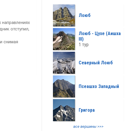
все климат >>>
Лоюб
х направлениях
дник отступил,
Лоюб - Цухе (Аишха
III)
 и снимая
1 тур
Северный Лоюб
Псеашхо Западный
Григора
все вершины >>>