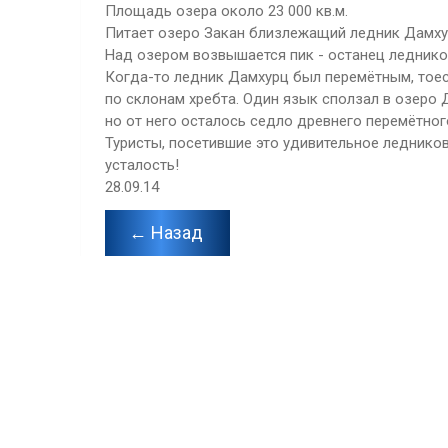
Площадь озера около 23 000 кв.м.
Питает озеро Закан близлежащий ледник Дамху
Над озером возвышается пик - останец леднико
Когда-то ледник Дамхурц был перемётным, тое
по склонам хребта. Один язык сползал в озеро Д
но от него осталось седло древнего перемётног
Туристы, посетившие это удивительное ледников
усталость!
28.09.14
← Назад