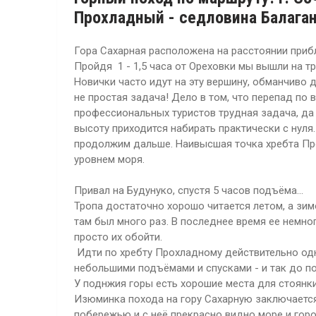
Прохладный - седловина Балаган
Гора Сахарная расположена на расстоянии прибл
Пройдя 1 - 1,5 часа от Ореховки мы вышли на т
Новички часто идут на эту вершину, обманчиво ду
не простая задача! Дело в том, что перепад по 
профессиональных туристов трудная задача, да
высоту приходится набирать практически с нуля
продолжим дальше. Наивысшая точка хребта Про
уровнем моря.
Привал на Будунуко, спустя 5 часов подъёма...
Тропа достаточно хорошо читается летом, а зи
там был много раз. В последнее время ее немно
просто их обойти.
Идти по хребту Прохладному действительно одн
небольшими подъёмами и спусками - и так до п
У поднжия горы есть хорошие места для стоянки
Изюминка похода на гору Сахарную заключается
побережью и с неё прекрасно видно море и гор