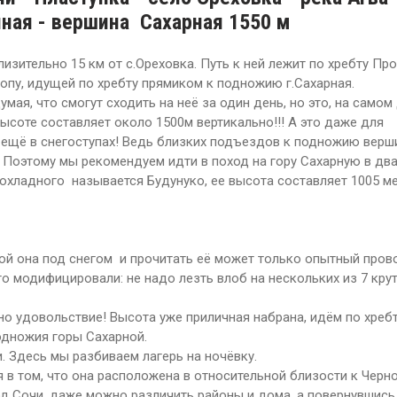
ная - вершина Сахарная 1550 м
изительно 15 км от с.Ореховка. Путь к ней лежит по хребту Пр
ропу, идущей по хребту прямиком к подножию г.Сахарная.
мая, что смогут сходить на неё за один день, но это, на самом
высоте составляет около 1500м вертикально!!! А это даже для
 ещё в снегоступах! Ведь близких подъездов к подножию верши
. Поэтому мы рекомендуем идти в поход на гору Сахарную в два
хладного называется Будунуко, ее высота составляет 1005 м
мой она под снегом и прочитать её может только опытный пров
го модифицировали: не надо лезть влоб на нескольких из 7 кру
о удовольствие! Высота уже приличная набрана, идём по хребт
одножия горы Сахарной.
. Здесь мы разбиваем лагерь на ночёвку.
 в том, что она расположена в относительной близости к Чер
од Сочи, даже можно различить районы и дома, а повернувшись