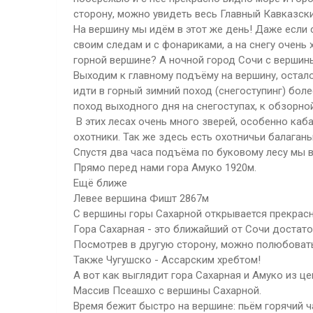
сторону, можно увидеть весь Главный Кавказски
На вершину мы идём в этот же день! Даже если 
своим следам и с фонариками, а на снегу очень 
горной вершине? А ночной город Сочи с вершин
Выходим к главному подъёму на вершину, осталос
идти в горный зимний поход (снегоступинг) более
поход выходного дня на снегоступах, к обзорно
В этих лесах очень много зверей, особенно ка
охотники. Так же здесь есть охотничьи балаганы
Спустя два часа подъёма по буковому лесу мы в
Прямо перед нами гора Амуко 1920м.
Ещё ближе
Левее вершина Фишт 2867м
С вершины горы Сахарной открывается прекрасн
Гора Сахарная - это ближайший от Сочи достато
Посмотрев в другую сторону, можно полюбовать
Также Чугушско - Ассарским хребтом!
А вот как выглядит гора Сахарная и Амуко из це
Массив Псеашхо с вершины Сахарной.
Время бежит быстро на вершине: пьём горячий 