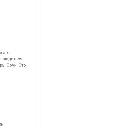
е это
насладиться
ры Сочи. Это
ли