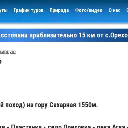
уты
График туров
Природа
Фото/видео
О нас
асстоянии приблизительно 15 км от с.Орехо
ахарную
ю
й поход) на гору Сахарная 1550м.
Леса
и - Пластунка - село Ореховка - река Агва 