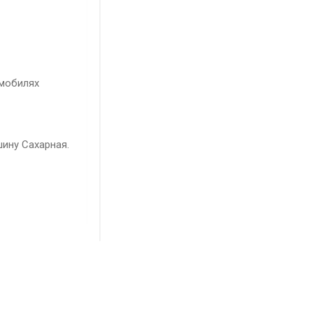
омобилях
шину Сахарная.