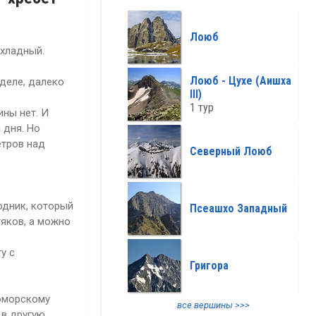
все климат >>>
Лоюб
охладный.
Лоюб - Цухе (Аишха
 деле, далеко
III)
1 тур
ны нет. И
 дня. Но
етров над
Северный Лоюб
одник, который
Псеашхо Западный
тяков, а можно
у с
Григора
номорскому
все вершины >>>
 в другую