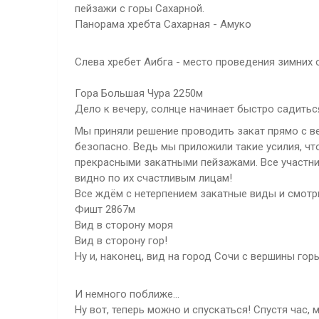
пейзажи с горы Сахарной.
Панорама хребта Сахарная - Амуко
Слева хребет Аибга - место проведения зимних 
Гора Большая Чура 2250м
Дело к вечеру, солнце начинает быстро садиться
Мы приняли решение проводить закат прямо с в
безопасно. Ведь мы приложили такие усилия, чт
прекрасными закатными пейзажами. Все участн
видно по их счастливым лицам!
Все ждём с нетерпением закатные виды и смотри
Фишт 2867м
Вид в сторону моря
Вид в сторону гор!
Ну и, наконец, вид на город Сочи с вершины гор
И немного поближе...
Ну вот, теперь можно и спускаться! Спустя час,