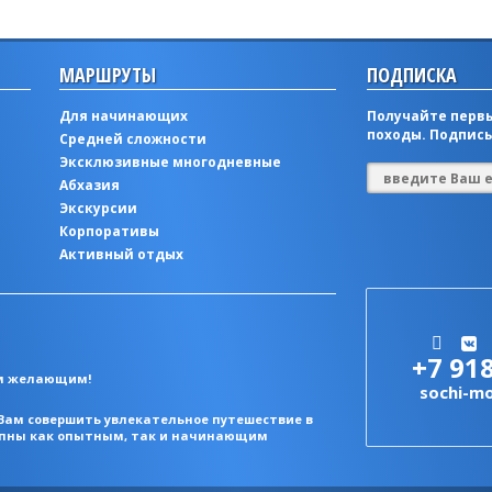
МАРШРУТЫ
ПОДПИСКА
Для начинающих
Получайте первы
походы. Подписы
Средней сложности
Эксклюзивные многодневные
Абхазия
Экскурсии
Корпоративы
Активный отдых
+7 91
ем желающим!
sochi-m
Вам совершить увлекательное путешествие в
тупны как опытным, так и начинающим