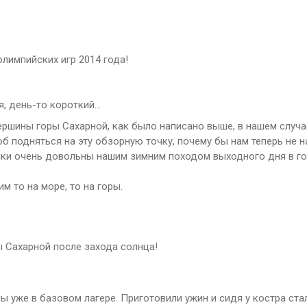
олимпийских игр 2014 года!
, день-то короткий...
ершины горы Сахарной, как было написано выше, в нашем случа
об подняться на эту обзорную точку, почему бы нам теперь не 
ики очень довольны нашим зимним походом выходного дня в го
м то на море, то на горы.
ы Сахарной после захода солнца!
 мы уже в базовом лагере. Приготовили ужин и сидя у костра ста