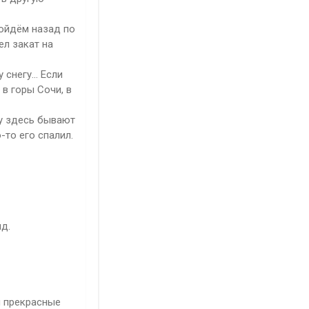
пойдём назад по
ел закат на
снегу... Если
 в горы Сочи, в
му здесь бывают
-то его спалил.
д.
м прекрасные