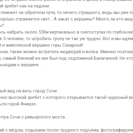
й хребет как на ладони.
стемнеет на обратном пути, то ничего страшного, ведь мы уже 
хорошо отражается свет... А закат с вершины? Много ли кто вид
ы?
ь набрать около 550м вертикально в снегоступах по глубокому 
 3 человек, то штробить тропу не так уж трудно. Вот и мы идём
й и живописной вершине горы Сахарной!
банов, также можно встретить медведей и волка. Именно поэто
, самый близкий из них был под седловиной Балаганной. Но кто
ыходим к вершине...
ый вид на весь город Сочи.
чно высокий хребет с которого открывается такой чудесный ви
ся горой Ачишхо.
нтра Сочи с ривьерского моста...
чай с мёдом, отдыхаем после трудного подъёма, фотографируе