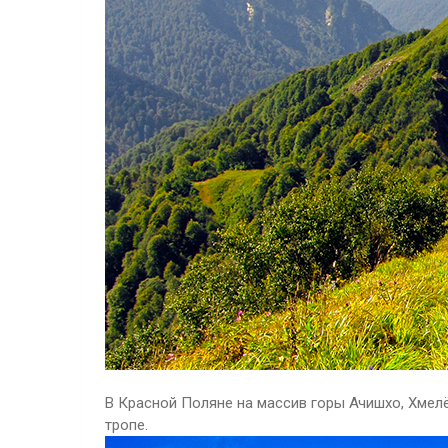
В Красной Поляне на массив горы Ачишхо, Хмелё
тропе.