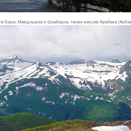
епе Баше, Мамдзышха и Шхабашха, также массив Арабика (Арбай