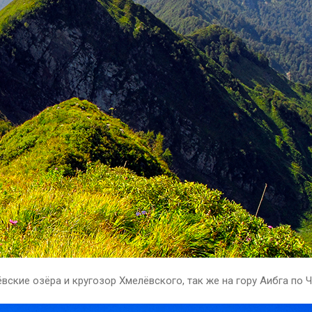
вские озёра и кругозор Хмелёвского, так же на гору Аибга по 