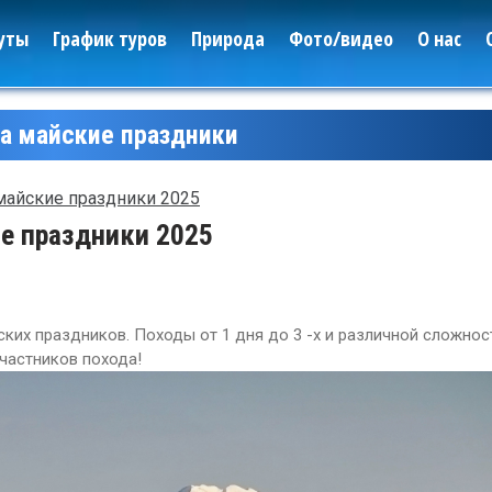
уты
График туров
Природа
Фото/видео
О нас
а майские праздники
майские праздники 2025
е праздники 2025
ких праздников. Походы от 1 дня до 3 -х и различной сложнос
частников похода!
Леса