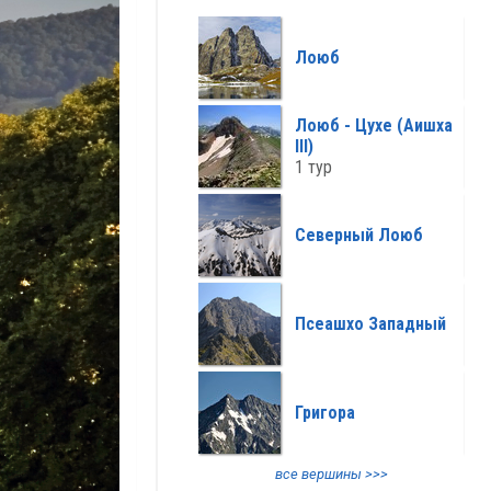
все климат >>>
Лоюб
Лоюб - Цухе (Аишха
III)
1 тур
Северный Лоюб
Псеашхо Западный
Григора
все вершины >>>