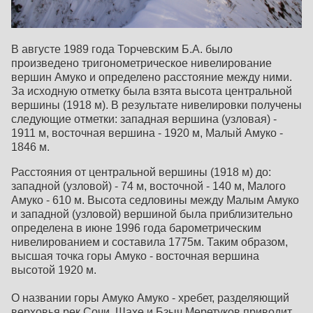
В августе 1989 года Торчевским Б.А. было
произведено тригонометрическое нивелирование
вершин Амуко и определено расстояние между ними.
За исходную отметку была взята высота центральной
вершины (1918 м). В результате нивелировки получены
следующие отметки: западная вершина (узловая) -
1911 м, восточная вершина - 1920 м, Малый Амуко -
1846 м.
Расстояния от центральной вершины (1918 м) до:
западной (узловой) - 74 м, восточной - 140 м, Малого
Амуко - 610 м. Высота седловины между Малым Амуко
и западной (узловой) вершиной была приблизительно
определена в июне 1996 года барометрическим
нивелированием и составила 1775м. Таким образом,
высшая точка горы Амуко - восточная вершина
высотой 1920 м.
О названии горы Амуко Амуко - хребет, разделяющий
верховья рек Сочи, Шахе и Бзыч.Меретуков приводит