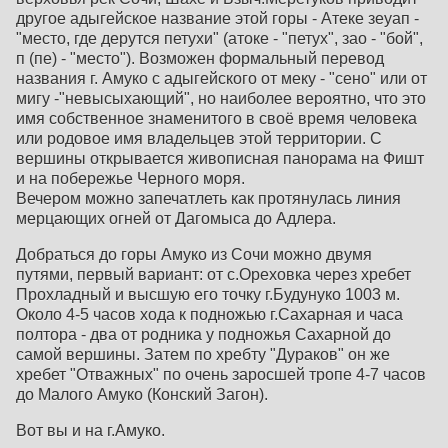
другое адыгейское название этой горы - Атеке зеуап -
"место, где дерутся петухи" (атоке - "петух", зао - "бой",
п (пе) - "место"). Возможен формальный перевод
названия г. Амуко с адыгейского от меку - "сено" или от
мигу -"невысыхающий", но наиболее вероятно, что это
имя собственное знаменитого в своё время человека
или родовое имя владельцев этой территории. С
вершины открывается живописная панорама на Фишт
и на побережье Черного моря.
Вечером можно запечатлеть как протянулась линия
мерцающих огней от Дагомыса до Адлера.
Добраться до горы Амуко из Сочи можно двумя
путями, первый вариант: от с.Ореховка через хребет
Прохладный и высшую его точку г.Будунуко 1003 м.
Около 4-5 часов хода к подножью г.Сахарная и часа
полтора - два от родника у подножья Сахарной до
самой вершины. Затем по хребту "Дураков" он же
хребет "Отважных" по очень заросшей тропе 4-7 часов
до Малого Амуко (Конский Загон).
Вот вы и на г.Амуко.