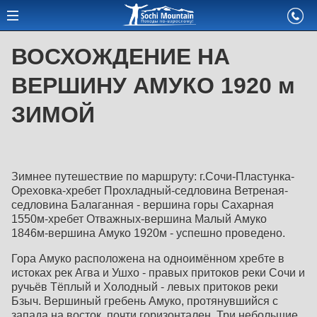
ВОСХОЖДЕНИЕ НА
ВЕРШИНУ АМУКО 1920 м
ЗИМОЙ
Зимнее путешествие по маршруту: г.Сочи-Пластунка-
Ореховка-хребет Прохладный-седловина Ветреная-
седловина Балаганная - вершина горы Сахарная
1550м-хребет Отважных-вершина Малый Амуко
1846м-вершина Амуко 1920м - успешно проведено.
Гора Амуко расположена на одноимённом хребте в
истоках рек Агва и Ушхо - правых притоков реки Сочи и
ручьёв Тёплый и Холодный - левых притоков реки
Бзыч. Вершиный гребень Амуко, протянувшийся с
запада на восток, почти горизонтален. Три небольшие