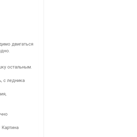
одимо двигаться
идно.
шку остальным.
, с ледника
ия,
ычно
! Картина