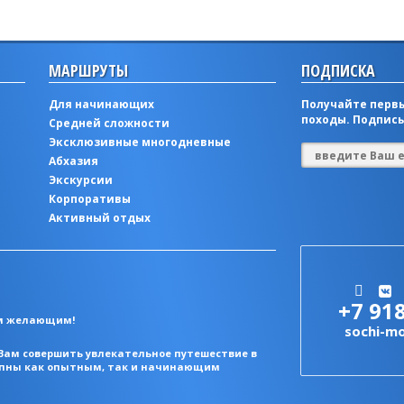
МАРШРУТЫ
ПОДПИСКА
Для начинающих
Получайте первы
походы. Подписы
Средней сложности
Эксклюзивные многодневные
Абхазия
Экскурсии
Корпоративы
Активный отдых
+7 91
ем желающим!
sochi-m
Вам совершить увлекательное путешествие в
тупны как опытным, так и начинающим