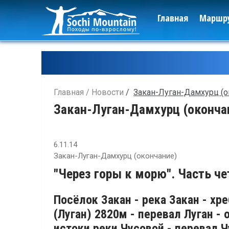
Главная
Маршр
Главная
Новости
Закан-Луган-Дамхурц (о
Закан-Луган-Дамхурц (оконча
6.11.14
Закан-Луган-Дамхурц (окончание)
"Через горы к морю". Часть че
Посёлок Закан - река Закан - хр
(Луган) 2820м - перевал Луган - 
истоки реки Чусовой - перевал 