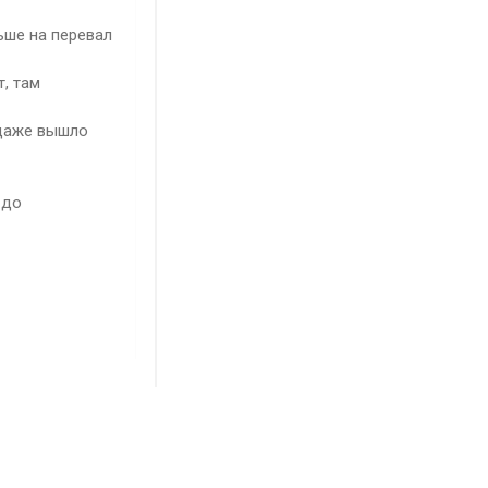
ьше на перевал
, там
 даже вышло
 до