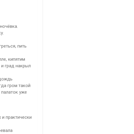
 ночёвка.
у.
греться, пить
пле, кипятим
 и град накрыл
 дождь
гда гром такой
 палаток уже
х и практически
ревала