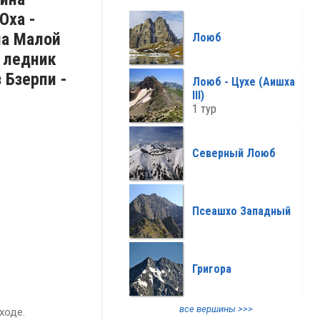
 Юха -
все климат >>>
на Малой
Лоюб
- ледник
 Бзерпи -
Лоюб - Цухе (Аишха
III)
1 тур
Северный Лоюб
Псеашхо Западный
Григора
все вершины >>>
ходе.