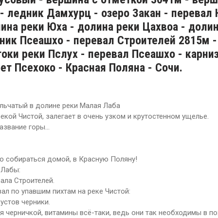
- ледник Дамхурц - озеро Закан - перевал
ина реки Юха - долина реки Цахвоа - доли
дник Псеашхо - перевал Строителей 2815м 
оки реки Пслух - перевал Псеашхо - карниз
т Псехоко - Красная Поляна - Сочи.
ольчатый в долине реки Малая Лаба
екой Чистой, залегает в очень узком и крутостенном ущелье.
звание горы...
до собираться домой, в Красную Поляну!
 Лабы:
ала Строителей.
вал по упавшим пихтам на реке Чистой:
устов черники.
 черничкой, витамины всё-таки, ведь они так необходимы в по