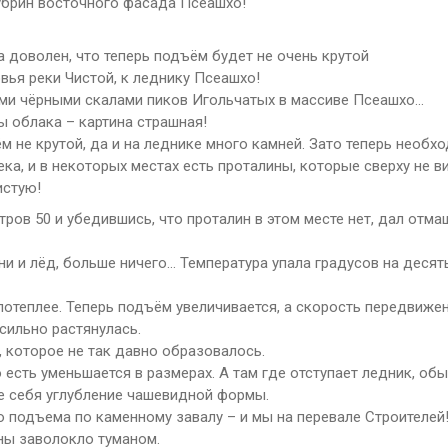
убрин восточного фасада Псеашхо!
а доволен, что теперь подъём будет не очень крутой
ья реки Чистой, к леднику Псеашхо!
ными чёрными скалами пиков Игольчатых в массиве Псеашхо…
ы облака – картина страшная!
м не крутой, да и на леднике много камней. Зато теперь необх
ка, и в некоторых местах есть проталины, которые сверху не в
истую!
ров 50 и убедившись, что проталин в этом месте нет, дал отма
и и лёд, больше ничего… Температура упала градусов на десять
потеплее. Теперь подъём увеличивается, а скорость передвижен
 сильно растянулась.
 которое не так давно образовалось.
 есть уменьшается в размерах. А там где отступает ледник, об
е себя углубление чашевидной формы.
о подъема по каменному завалу – и мы на перевале Строителей
ины заволокло туманом.