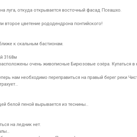
 на луга, откуда открывается восточный фасад Псеашхо.
ли второе цветение рододендрона понтийского!
ближе к скальным бастионам.
ый 3168м
о расположены очень живописные Бирюзовые озёра. Купаться в
перь нам необходимо переправиться на правый берег реки Чис
рахует...
щей белой пеной вырывается из теснины…
ться на ледник нет.
калы…