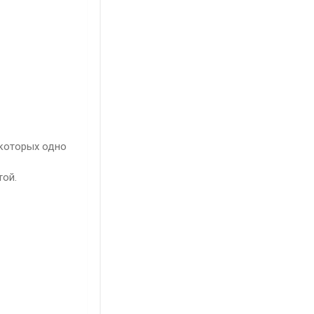
 которых одно
той.