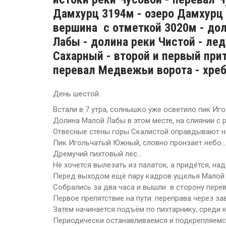
Дамхурц 3194м - озеро Дамхурц 
вершина с отметкой 3020м - дол
Лабы - долина реки Чистой - ле
Сахарный - второй и первый прит
перевал Медвежьи ворота - хребе
День шестой.
Встали в 7 утра, солнышко уже осветило пик Иг
Долина Малой Лабы в этом месте, на слиянии с р
Отвесные стены горы Скалистой оправдывают на
Пик Игольчатый Южный, словно пронзает небо...
Дремучий пихтовый лес...
Не хочется вылезать из палаток, а придётся, на
Перед выходом ещё пару кадров ущелья Малой
Собрались за два часа и вышли в сторону перев
Первое препятствие на пути: переправа через за
Затем начинается подъём по пихтарнику, среди к
Периодически останавливаемся и подкрепляемся