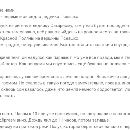
за нами …
 - перемётное седло ледника Псеашхо.
уск на ригель к леднику Сахарному, там у нас будет последняя
уться там сложно, всё равно выйдешь на ровное место, на травк
з Красной Поляны на вершины Псеашхо.
 градом, ветер усиливается. Быстро ставить палатки и внутрь, 
ырвал тент, он надулся как парашют. Но уже всё позади, мы в те
ый ветер. Как вовремя мы спустились, ещё буквально полчаса –
пораньше, лучше вечером спать лечь не поздно. Весь вечер лил
 громом. Но спалось в такую погоду замечательно, правда, ино
 сквозь сон казалось даже, что земля немного содрогается. Из
ь спать.
спать. Часам к 10 все уже проснулись, позавтракали в палатка
дёргаем вниз. Дождь лил до 11 часов, потом затишье…
дному из притоков реки Пслух, которая берёт своё начало с пе