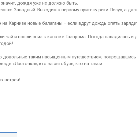
, значит, дождя уже не должно быть.
еашхо Западный. Выходим к первому притоку реки Пслух, а дал
А на Карнизе новые балаганы – если вдруг дождь опять зарядит
или чай и пошли вниз к канатке Газпрома. Погода наладилась и
годой!
, но довольные таким насыщенным путешествием, попрощавшись
зде «Ласточка», кто на автобусе, кто на такси.
х встреч!