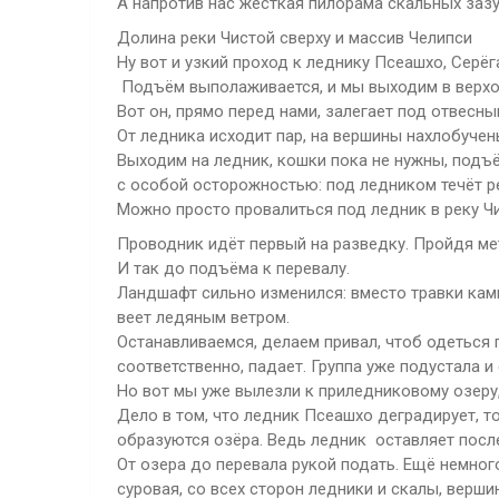
А напротив нас жёсткая пилорама скальных заз
Долина реки Чистой сверху и массив Челипси
Ну вот и узкий проход к леднику Псеашхо, Серёг
Подъём выполаживается, и мы выходим в верхов
Вот он, прямо перед нами, залегает под отвес
От ледника исходит пар, на вершины нахлобучен
Выходим на ледник, кошки пока не нужны, подъё
с особой осторожностью: под ледником течёт ре
Можно просто провалиться под ледник в реку Ч
Проводник идёт первый на разведку. Пройдя мет
И так до подъёма к перевалу.
Ландшафт сильно изменился: вместо травки камн
веет ледяным ветром.
Останавливаемся, делаем привал, чтоб одеться 
соответственно, падает. Группа уже подустала и
Но вот мы уже вылезли к приледниковому озеру,
Дело в том, что ледник Псеашхо деградирует, то
образуются озёра. Ведь ледник оставляет посл
От озера до перевала рукой подать. Ещё немног
суровая, со всех сторон ледники и скалы, верш