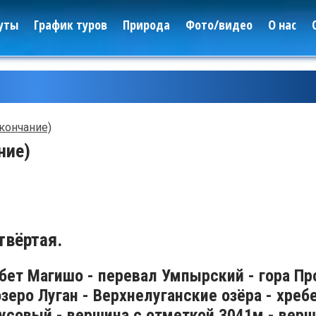
уты
График туров
Природа
Фото/видео
О нас
кончание)
ние)
твёртая.
ебет Магишо - перевал Умпырский - гора Пр
озеро Луган - Верхнелуганские озёра - хреб
Леса
Чусовый - вершина с отметкой 3041м - вер