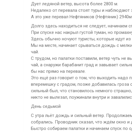
Дует ледяной ветер, высота более 2800 м.
Недалеко от перевала стоят туры и наблюдают 
А это уже перевал Нефтяников (Нефтяник) 2940м
Долго здесь находиться не следует, начинаем сп
При спуске нас накрыл густой туман, но промахн
Здесь обычно ночуют туристы, которые идут и
Мы на месте, начинает срываться дождь с мелким
чай.
С трудом, но палатки поставили, ветер чуть не в
чай, а снаружи барабанит град и завывает сильн
бы нас прямо на перевале.
Это ещё раз говорит о том, что выходить надо 
вперемешку с градом, позже добавилась гроза с
сильный был, что становилось немного страшно,
никто не вылезал, поужинали внутри и завалилис
День седьмой
С утра льёт дождь и сильный ветер. Продолжаем 
собрались. Проводник сказал, что ждём окно и 
Быстро собираем палатки и начинаем спуск по о