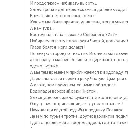
И продолжаем набирать высоту...
Затем тропа идёт перелесками, а далее выходит
Впечатляют его отвесные стены.
Как же мы были приятно удивлены, когда увиде
А нам туда...
Восточная стена Псеашхо Северного 3257м
Набираем высоту вдоль реки Чистой, подходим 
Глаза боятся ноги делают!
По левую сторону от нас пик Игольчатый главн
а по правую массив Челипси, в цирках которог
удовольствие...
А мы тем временем приближаемся к водопаду, те
Дарья пытается перейти реку Чистую, Дмитрий ст
А серна, тем временем, за ними наблюдает
Водопады верховий реки Чистой…
Здесь ущелье сильно сужается, и вода клокочу
Ощущения потрясающие, аж дух захватывает!
Начинается крутой подъём к леднику Псеашхо.
Лезем по турьей тропке, других вариантов подня
Где-то цепляемся за рододендрон, где-то за с