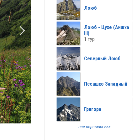
все климат >>>
Лоюб
Лоюб - Цухе (Аишха
III)
1 тур
Северный Лоюб
Псеашхо Западный
Григора
все вершины >>>