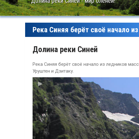
Долина реки Синей - мир оленей!
Река Синяя берёт своё начало и
Долина реки Синей
Река Синяя берёт своё начало из ледников мас
Уруштен и Дзитаку.