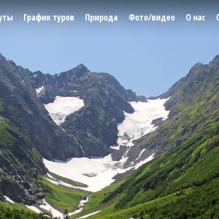
уты
График туров
Природа
Фото/видео
О нас