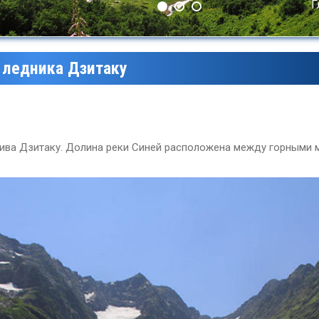
Г
з ледника Дзитаку
сива Дзитаку. Долина реки Синей расположена между горными
Леса