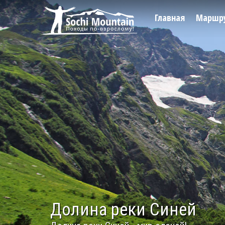
Главная
Маршр
Долина реки Синей