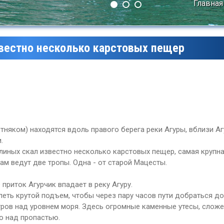
Главная
звестно несколько карстовых пещер
няком) находятся вдоль правого берега реки Агуры, вблизи Аг
.
рлиных скал известно несколько карстовых пещер, самая крупна
ам ведут две тропы. Одна - от старой Мацесты.
е приток Агурчик впадает в реку Агуру.
леть крутой подъем, чтобы через пару часов пути добраться д
Леса
тров над уровнем моря. Здесь огромные каменные утесы, сложе
о над пропастью.