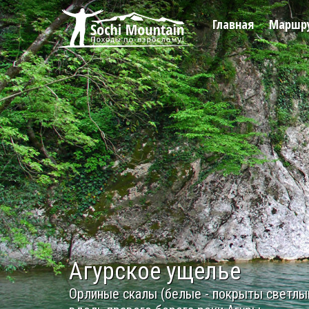
Главная
Маршр
Агурское ущелье
Орлиные скалы (белые - покрыты светлы