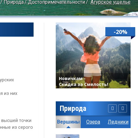
Природа
Достопримечательности
Агурское ущелье
-20%
Новичкам -
урских
Скидка за Смелость!
я из них
Природа
о высшей точки
География
Климат
Вершины
Озера
Ледники
Пе
нные из серого