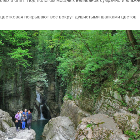
белых и опят. Под пологом мощных великанов сумрачно и влажн
оцветковая покрывают все вокруг душистыми шапками цветов.