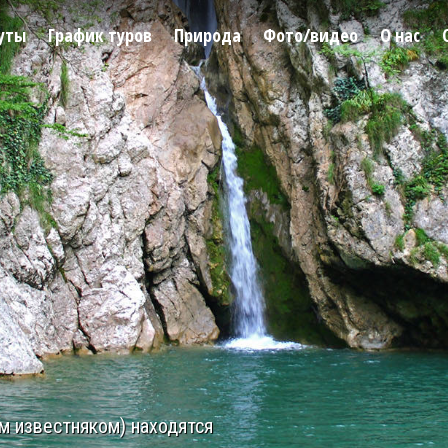
уты
График туров
Природа
Фото/видео
О нас
м известняком) находятся