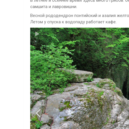
В летнее и осеннее время здесь много грибов: 
самшита и лавровишни.
Весной рододендрон понтийский и азалия желт
Летом у спуска к водопаду работает кафе.