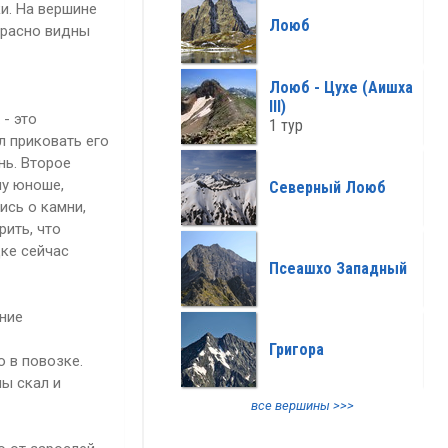
все климат >>>
и. На вершине
Лоюб
красно видны
Лоюб - Цухе (Аишха
III)
 - это
1 тур
л приковать его
нь. Второе
му юноше,
Северный Лоюб
ись о камни,
рить, что
ке сейчас
Псеашхо Западный
ние
Григора
 в повозке.
ны скал и
все вершины >>>