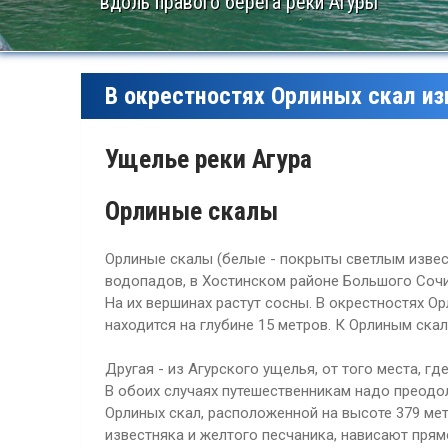
вдоль правого берега реки Агуры
В окрестностях Орлиных скал и
Ущелье реки Агура
Орлиные скалы
Орлиные скалы (белые - покрыты светлым извест
водопадов, в Хостинском районе Большого Сочи
На их вершинах растут сосны. В окрестностях О
находится на глубине 15 метров. К Орлиным скал
Другая - из Агурского ущелья, от того места, гд
В обоих случаях путешественникам надо преодо
Орлиных скал, расположенной на высоте 379 ме
известняка и желтого песчаника, нависают прям