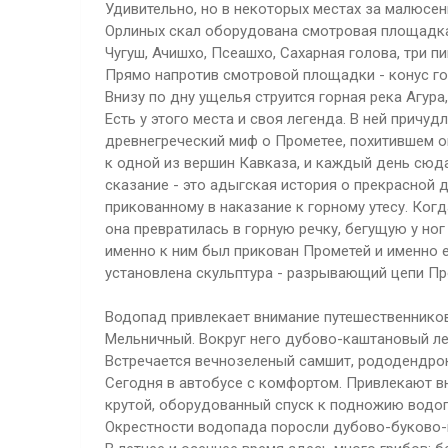
Удивительно, но в некоторых местах за малюсен
Орлиных скал оборудована смотровая площадка
Чугуш, Ачишхо, Псеашхо, Сахарная голова, три пи
Прямо напротив смотровой площадки - конус го
Внизу по дну ущелья струится горная река Агура
Есть у этого места и своя легенда. В ней причу
древнегреческий миф о Прометее, похитившем о
к одной из вершин Кавказа, и каждый день сюда
сказание - это адыгская история о прекрасной 
прикованному в наказание к горному утесу. Когд
она превратилась в горную речку, бегущую у ног
именно к ним был прикован Прометей и именно 
установлена скульптура - разрывающий цепи Пр
Водопад привлекает внимание путешественников
Мельничный. Вокруг него дубово-каштановый ле
Встречается вечнозеленый самшит, рододендрон
Сегодня в автобусе с комфортом. Привлекают вн
крутой, оборудованный спуск к подножию водоп
Окрестности водопада поросли дубово-буково