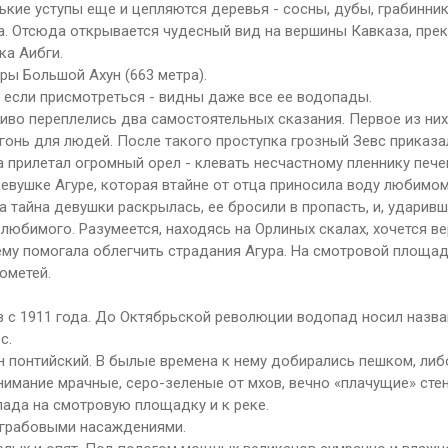
ькие уступы еще и цепляются деревья - сосны, дубы, грабинник
. Отсюда открывается чудесный вид на вершины Кавказа, пре
ка Аибги.
ры Большой Ахун (663 метра).
, если присмотреться - видны даже все ее водопады.
дливо переплелись два самостоятельных сказания. Первое из них
гонь для людей. После такого проступка грозный Зевс приказа
 прилетал огромный орел - клевать несчастному пленнику пече
девушке Агуре, которая втайне от отца приносила воду любимо
а тайна девушки раскрылась, ее бросили в пропасть, и, ударивш
 любимого. Разумеется, находясь на Орлиных скалах, хочется ве
ему помогала облегчить страдания Агура. На смотровой площад
ометей.
 с 1911 года. До Октябрьской революции водопад носил назва
с.
 понтийский. В былые времена к нему добирались пешком, либо
имание мрачные, серо-зеленые от мхов, вечно «плачущие» сте
ада на смотровую площадку и к реке.
-грабовыми насаждениями.