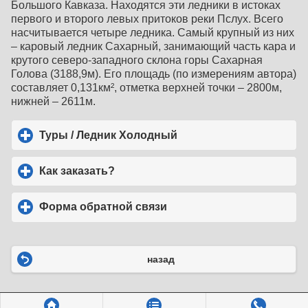
Большого Кавказа. Находятся эти ледники в истоках
первого и второго левых притоков реки Пслух. Всего
насчитывается четыре ледника. Самый крупный из них
– каровый ледник Сахарный, занимающий часть кара и
крутого северо-западного склона горы Сахарная
Голова (3188,9м). Его площадь (по измерениям автора)
составляет 0,131км², отметка верхней точки – 2800м,
нижней – 2611м.
Туры / Ледник Холодный
click to expand contents
Как заказать?
click to expand contents
Форма обратной связи
click to expand contents
назад