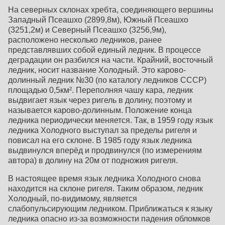
На северных склонах хребта, соединяющего вершины
Западный Псеашхо (2899,8м), Южный Псеашхо
(3251,2м) и Северный Псеашхо (3256,9м),
расположено несколько ледников, ранее
представлявших собой единый ледник. В процессе
деградации он разбился на части. Крайний, восточный
ледник, носит название Холодный. Это карово-
долинный ледник №30 (по каталогу ледников СССР)
площадью 0,5км². Переполняя чашу кара, ледник
выдвигает язык через ригель в долину, поэтому и
называется карово-долинным. Положение конца
ледника периодически меняется. Так, в 1959 году язык
ледника Холодного выступал за пределы ригеля и
повисал на его склоне. В 1985 году язык ледника
выдвинулся вперёд и продвинулся (по измерениям
автора) в долину на 20м от подножия ригеля.
В настоящее время язык ледника Холодного снова
находится на склоне ригеля. Таким образом, ледник
Холодный, по-видимому, является
слабопульсирующим ледником. Приближаться к языку
ледника опасно из-за возможности падения обломков