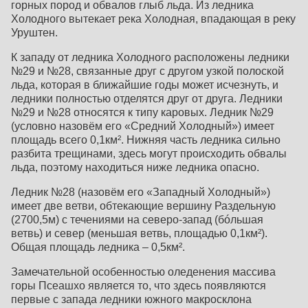
горных пород и обвалов глыб льда. Из ледника
Холодного вытекает река Холодная, впадающая в реку
Уруштен.
К западу от ледника Холодного расположены ледники
№29 и №28, связанные друг с другом узкой полоской
льда, которая в ближайшие годы может исчезнуть, и
ледники полностью отделятся друг от друга. Ледники
№29 и №28 относятся к типу каровых. Ледник №29
(условно назовём его «Средний Холодный») имеет
площадь всего 0,1км². Нижняя часть ледника сильно
разбита трещинами, здесь могут происходить обвалы
льда, поэтому находиться ниже ледника опасно.
Ледник №28 (назовём его «Западный Холодный»)
имеет две ветви, обтекающие вершину Раздельную
(2700,5м) с течениями на северо-запад (бóльшая
ветвь) и север (меньшая ветвь, площадью 0,1км²).
Общая площадь ледника – 0,5км².
Замечательной особенностью оледенения массива
горы Псеашхо является то, что здесь появляются
первые с запада ледники южного макросклона