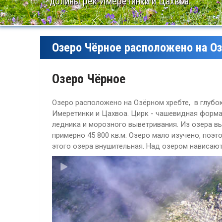
долины рек Имеретинки и Цахвоа.
Озеро Чёрное расположено на Оз
метров
Озеро Чёрное
Озеро расположено на Озёрном хребте, в глубок
Имеретинки и Цахвоа. Цирк - чашевидная форма
ледника и морозного выветривания. Из озера в
примерно 45 800 кв.м. Озеро мало изучено, поэт
этого озера внушительная. Над озером нависаю