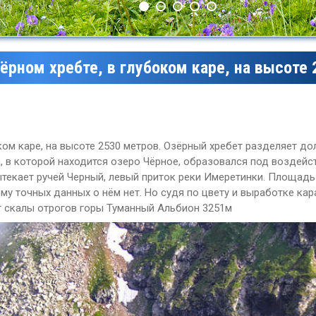
ёрном хребте, в глубоком каре, на высоте 
ом каре, на высоте 2530 метров. Озёрный хребет разделяет до
, в которой находится озеро Чёрное, образовался под воздейс
ытекает ручей Черный, левый приток реки Имеретинки. Площадь
ому точных данных о нём нет. Но судя по цвету и выработке кар
т скалы отрогов горы Туманный Альбион 3251м
Леса