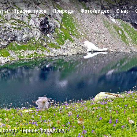
уты
График туров
Природа
Фото/видео
О нас
о озеро Чёрное, разделяет