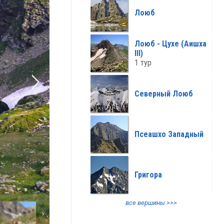
все климат >>>
Лоюб
Лоюб - Цухе (Аишха
III)
1 тур
Северный Лоюб
Псеашхо Западный
Григора
все вершины >>>