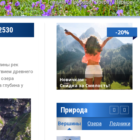
Главная
Природа
Озера
Чёрное
2530
-20%
лины рек
твием древнего
 озера
Новичкам -
а глубина у
Скидка за Смелость!
Природа
География
Климат
Вершины
Озера
Ледники
Пе