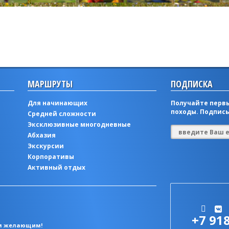
МАРШРУТЫ
ПОДПИСКА
Для начинающих
Получайте первы
походы. Подписы
Средней сложности
Эксклюзивные многодневные
Абхазия
Экскурсии
Корпоративы
Активный отдых
+7 91
ем желающим!