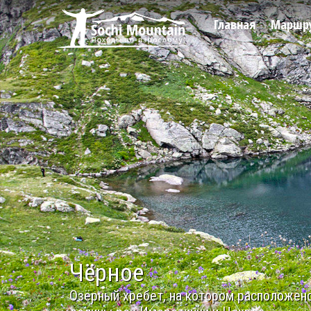
Главная
Маршр
Чёрное
Озёрный хребет, на котором расположен