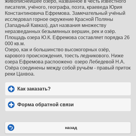
живописнейшее озеро, названное в честь известного
писателя, учёного, географа, поэта, краеведа Юрия
Константиновича Ефремова. Замечательный учёный
исследовал горное окружение Красной Поляны
(Западный Кавказ), дал названия множеству
неразведанных безымянных вершин, рек и озёр.
Площадь озера Ю.К. Ефремова составляет порядка 26
000 кв.м.
Озеро, как и большинство высокогорных озёр,
карового происхождения, тоесть ледникового. Ниже
озера Ефремова распоожено озеро Лебедевой Н.А.
Озёра соединены между собой ручьём - правый приток
реки Цахвоа.
Как заказать?
click to expand contents
Форма обратной связи
click to expand contents
назад