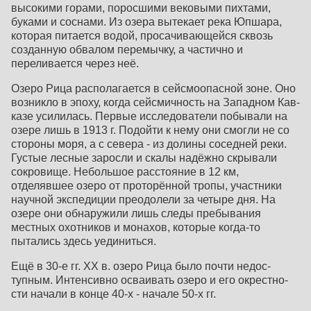
высокими горами, поросши­ми вековыми пихтами,
буками и соснами. Из озера вы­текает река Юпшара,
которая питается водой, просачи­вающейся сквозь
созданную обвалом перемычку, а частично и
переливается через неё.
Озеро Рица располагается в сейсмоопасной зоне. Оно
возникло в эпоху, когда сейсмичность на Западном Кав­
казе усилилась. Первые исследователи побывали на
озере лишь в 1913 г. Подойти к нему они смогли не со
стороны моря, а с севера - из долины соседней реки.
Густые лесные заросли и скалы надёжно скрывали
сокровище. Неболь­шое расстояние в 12 км,
отделявшее озеро от проторён­ной тропы, участники
научной экспедиции преодолели за четыре дня. На
озере они обнаружили лишь следы пребывания
местных охотников и монахов, которые когда-то
пытались здесь уединиться.
Ещё в 30-е гг. XX в. озеро Рица было почти недос­
тупным. Интенсивно осваивать озеро и его окрестно­
сти начали в конце 40-х - начале 50-х гг.