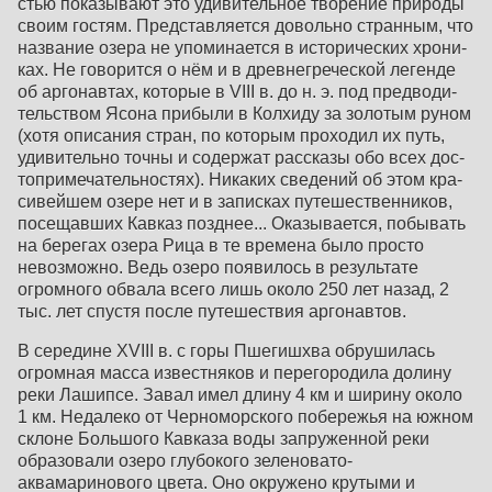
стью показывают это удивительное творение природы
своим гостям. Представляется довольно странным, что
название озера не упоминается в исторических хрони­
ках. Не говорится о нём и в древнегреческой легенде
об аргонавтах, которые в VIII в. до н. э. под предводи­
тельством Ясона прибыли в Колхиду за золотым руном
(хотя описания стран, по которым проходил их путь,
удивительно точны и содержат рассказы обо всех дос­
топримечательностях). Никаких сведений об этом кра­
сивейшем озере нет и в записках путешественников,
по­сещавших Кавказ позднее... Оказывается, побывать
на берегах озера Рица в те времена было просто
невоз­можно. Ведь озеро появилось в результате
огромного обвала всего лишь около 250 лет назад, 2
тыс. лет спус­тя после путешествия аргонавтов.
В середине XVIII в. с горы Пшегишхва обрушилась
огромная масса известняков и перегородила долину
реки Лашипсе. Завал имел длину 4 км и ширину около
1 км. Недалеко от Черноморского побережья на южном
скло­не Большого Кавказа воды запруженной реки
образова­ли озеро глубокого зеленовато-
аквамаринового цвета. Оно окружено крутыми и