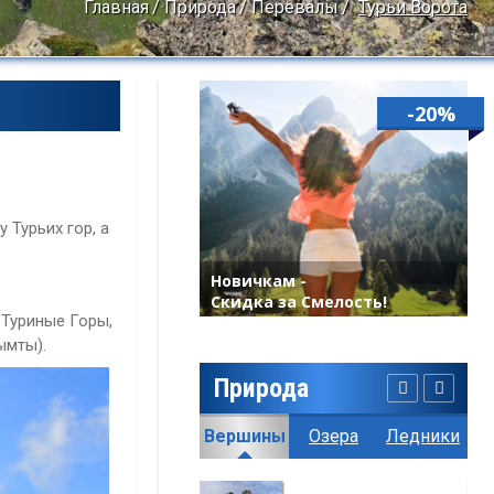
Главная
Природа
Перевалы
Турьи Ворота
-20%
 Турьих гор, а
Новичкам -
Скидка за Смелость!
 Туриные Горы,
ымты).
Природа
География
Климат
Вершины
Озера
Ледники
Пе