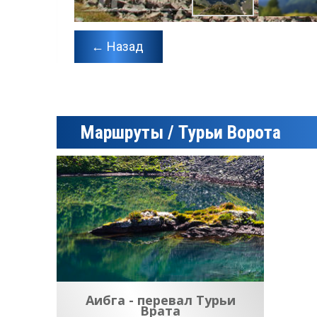
← Назад
Маршруты / Турьи Ворота
Аибга - перевал Турьи
Врата