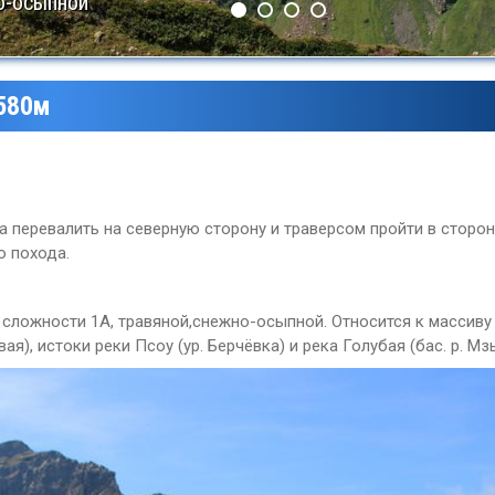
о-осыпной
2580м
 перевалить на северную сторону и траверсом пройти в сторону
о похода.
 сложности 1А, травяной,снежно-осыпной. Относится к массиву
я), истоки реки Псоу (ур. Берчёвка) и река Голубая (бас. р. Мз
Леса