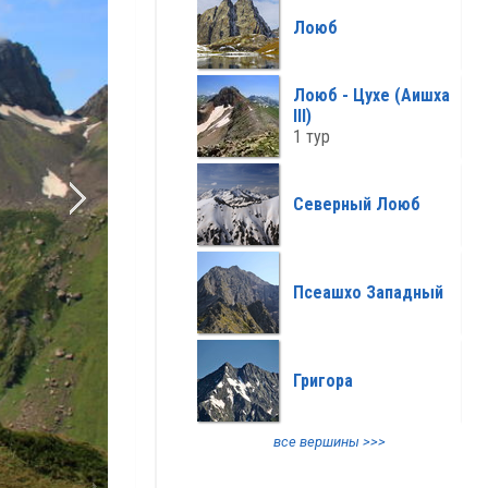
все климат >>>
Лоюб
Лоюб - Цухе (Аишха
III)
1 тур
Северный Лоюб
Псеашхо Западный
Григора
все вершины >>>