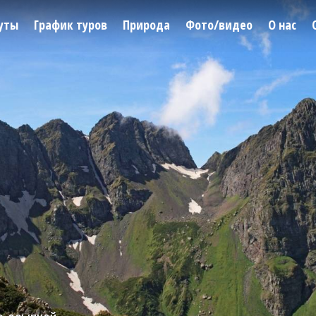
уты
График туров
Природа
Фото/видео
О нас