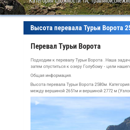
Категория сложности 1А, травяной,снежн
Высота перевала Турьи Ворота 
Перевал Турьи Ворота
Подходим к перевалу Турьи Ворота . Наша задача
затем спуститься к озеру Голубому - цели нашег
Общая информация.
Высота перевала Турьи Ворота 2580м. Категория
между вершиной 2651м и вершиной 2772 м (Узлова