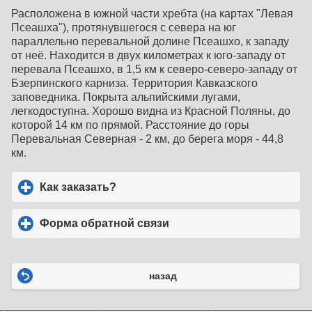
Расположена в южной части хребта (на картах "Левая
Псеашха"), протянувшегося с севера на юг
параллельно перевальной долине Псеашхо, к западу
от неё. Находится в двух километрах к юго-западу от
перевала Псеашхо, в 1,5 км к северо-северо-западу от
Бзерпинского карниза. Территория Кавказского
заповедника. Покрыта альпийскими лугами,
легкодоступна. Хорошо видна из Красной Поляны, до
которой 14 км по прямой. Расстояние до горы
Перевальная Северная - 2 км, до берега моря - 44,8
км.
Как заказать?
click to expand contents
Форма обратной связи
click to expand contents
назад