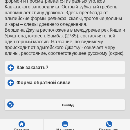
формой и просматривается из разных уголков
Кавказского заповедника. Острый зубчатый гребень
напоминает спину дракона. Здесь преобладают
альпийские формы рельефа: скалы, троговые долины
и кары – следы древнего оледенения.
Вершина Джуга расположена в междуречье рек Киши и
Уруштена, южнее г. Бамбак (2785), составляя с ней
один горный массив. Название, по-видимому,
происходит от адыгейского Джэгъу - означает меру
длины, расстояние, соответствующее русскому (окрик).
Как заказать?
click to expand contents
Форма обратной связи
click to expand contents
назад