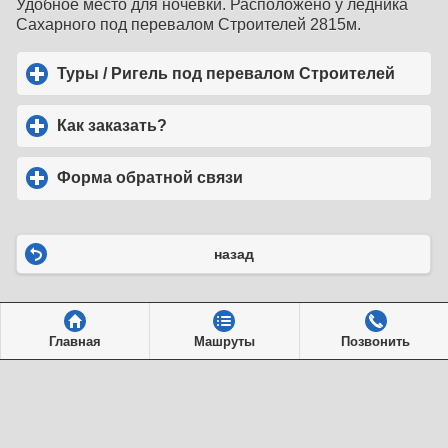
Удобное место для ночёвки. Расположено у ледника
Сахарного под перевалом Строителей 2815м.
Туры / Ригель под перевалом Строителей
click 
Как заказать?
click to expand contents
Форма обратной связи
click to expand contents
назад
Главная
Машруты
Позвонить