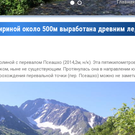
Главная
ириной около 500м выработана древним л
линой с перевалом Псеашхо (2014,2м, н/к). Эта пятикилометро
ом, ныне не существующим. Протянулась она в направлении юю
рохождения перевальной точки (пер. Псеашхо) можно не замети
Леса