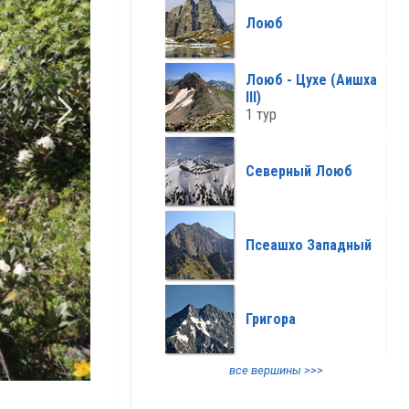
все климат >>>
Лоюб
Лоюб - Цухе (Аишха
III)
1 тур
Северный Лоюб
Псеашхо Западный
Григора
все вершины >>>