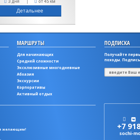
3 дня
от 45 км
Детальнее
МАРШРУТЫ
ПОДПИСКА
Для начинающих
Получайте первы
походы. Подписы
Средней сложности
Эксклюзивные многодневные
Абхазия
Экскурсии
Корпоративы
Активный отдых
+7 91
ем желающим!
sochi-m