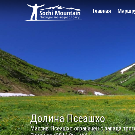
Главная
Маршр
Долина Псеашхо
Массив Псеашхо ограничен с запада трог