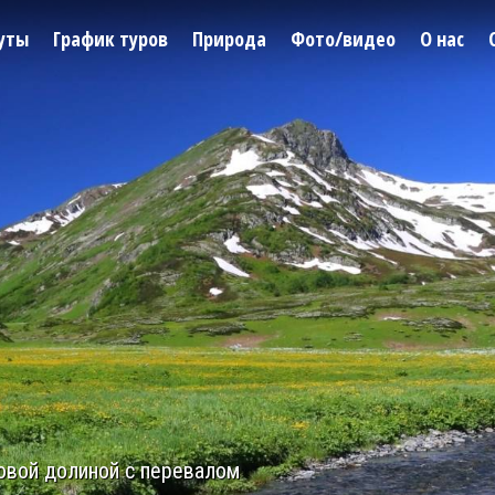
уты
График туров
Природа
Фото/видео
О нас
овой долиной с перевалом