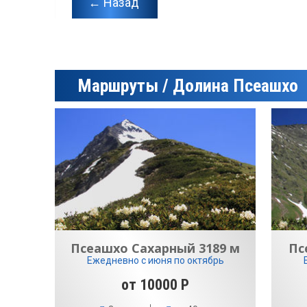
← Назад
Маршруты / Долина Псеашхо
Псеашхо Сахарный 3189 м
Пс
Ежедневно с июня по октябрь
от 10000 Р