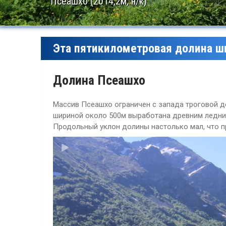
Псеашхо (2014,2м, н/к)
Эта пятикилометровая долина ш
Долина Псеашхо
Массив Псеашхо ограничен с запада троговой до
шириной около 500м выработана древним ледник
Продольный уклон долины настолько мал, что п