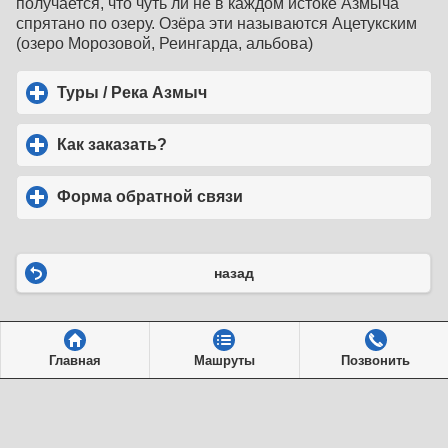
получается, что чуть ли не в каждом истоке Азмыча
спрятано по озеру. Озёра эти называются Ацетукским
(озеро Морозовой, Реингарда, альбова)
Туры / Река Азмыч
click to expand contents
Как заказать?
click to expand contents
Форма обратной связи
click to expand contents
назад
Главная
Машруты
Позвонить