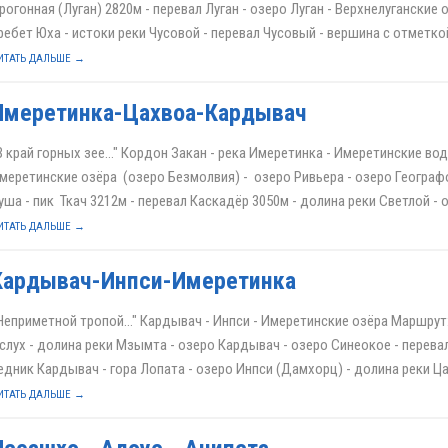
рогонная (Луган) 2820м - перевал Луган - озеро Луган - Верхнелуганские о
ребет Юха - истоки реки Чусовой - перевал Чусовый - вершина с отметкой 
ИТАТЬ ДАЛЬШЕ →
Имеретинка-Цахвоа-Кардывач
В край горных зее…" Кордон Закан - река Имеретинка - Имеретинские во
меретинские озёра (озеро Безмолвия) - озеро Ривьера - озеро Географ
уша - пик Ткач 3212м - перевал Каскадёр 3050м - долина реки Светлой - оз
ИТАТЬ ДАЛЬШЕ →
Кардывач-Инпси-Имеретинка
Неприметной тропой…" Кардывач - Инпси - Имеретинские озёра Маршрут
слух - долина реки Мзымта - озеро Кардывач - озеро Синеокое - перева
едник Кардывач - гора Лопата - озеро Инпси (Дамхорц) - долина реки Цах
ИТАТЬ ДАЛЬШЕ →