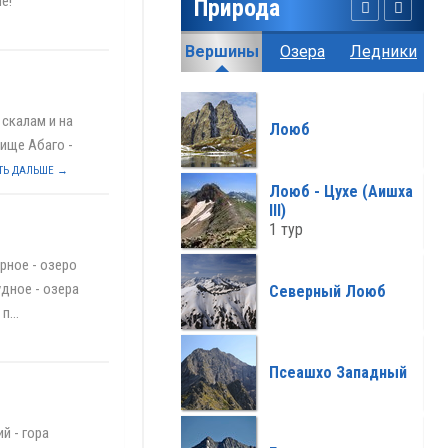
е!
Природа
География
Климат
Вершины
Озера
Ледники
Пе
все климат >>>
 скалам и на
Лоюб
бище Абаго -
ТЬ ДАЛЬШЕ →
Лоюб - Цухе (Аишха
III)
1 тур
рное - озеро
дное - озера
Северный Лоюб
...
Псеашхо Западный
й - гора