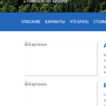
Стоимость: по запросу
ОПИСАНИЕ
ВАРИАНТЫ
ЧТО БРАТЬ
СТОИМ
М
Л
д
Ч
Н
Т