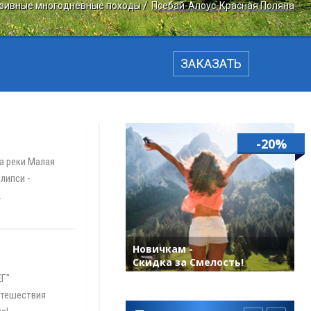
зивные многодневные походы
Псебай-Алоус-Красная Поляна
ЗАКАЗАТЬ
-20%
на реки Малая
липси -
.
Новичкам -
Скидка за Смелость!
ЕГ"
утешествия