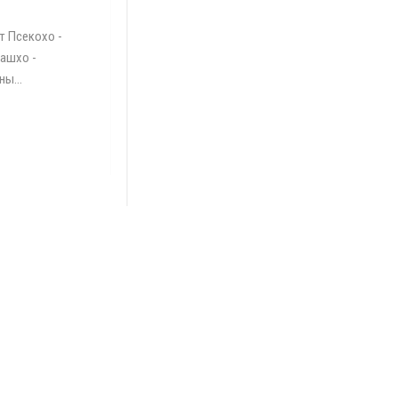
т Псекохо -
еашхо -
ы...