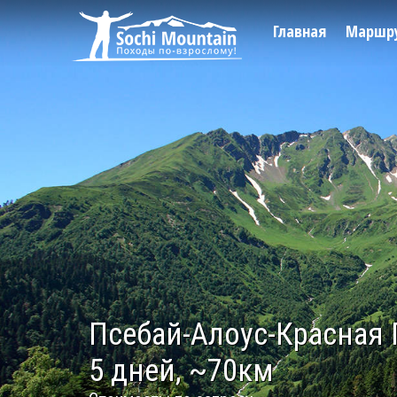
Главная
Маршр
Псебай-Алоус-Красная
5 дней, ~70км