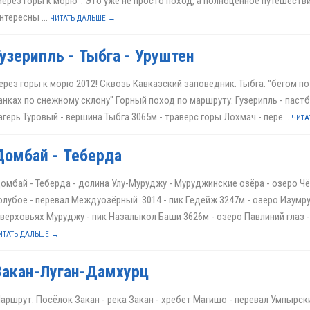
Через горы к морю". Это уже не просто поход, а полноценное путешестви
нтересны ...
ЧИТАТЬ ДАЛЬШЕ →
Леса
Гузерипль - Тыбга - Уруштен
ерез горы к морю 2012! Сквозь Кавказский заповедник. Тыбга: "бегом по
анках по снежному склону" Горный поход по маршруту: Гузерипль - паст
агерь Туровый - вершина Тыбга 3065м - траверс горы Лохмач - пере...
ЧИТА
Домбай - Теберда
омбай - Теберда - долина Улу-Муруджу - Муруджинские озёра - озеро Чё
олубое - перевал Междуозёрный 3014 - пик Гедейж 3247м - озеро Изумру
 верховьях Муруджу - пик Назалыкол Баши 3626м - озеро Павлиний глаз - п
ИТАТЬ ДАЛЬШЕ →
Закан-Луган-Дамхурц
аршрут: Посёлок Закан - река Закан - хребет Магишо - перевал Умпырски