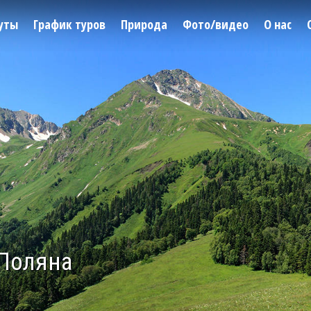
уты
График туров
Природа
Фото/видео
О нас
 Поляна