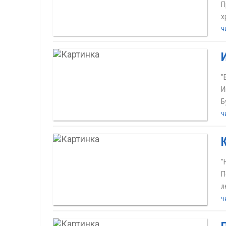
П
х
Ч
"
И
Б
Ч
"
П
л
Ч