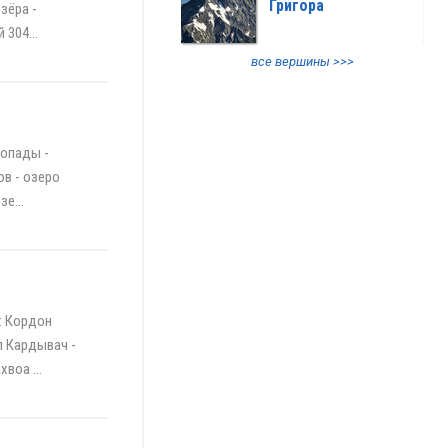
Григора
зёра -
304...
все вершины >>>
допады -
ов - озеро
е...
: Кордон
л Кардывач -
воа ...