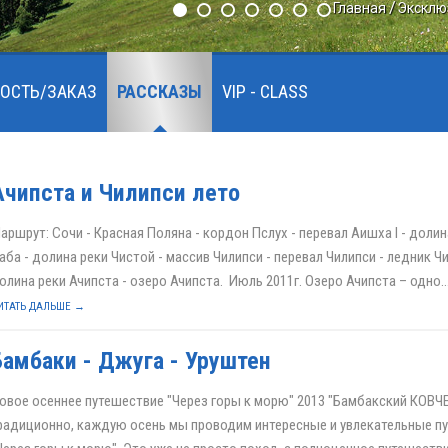
Главная
Эксклю
ОСТЬ/ЗАКАЗ
РАССКАЗЫ
VIP - CLASS
Ачипста и Чилипси лето
аршрут: Сочи - Красная Поляна - кордон Пслух - перевал Аишха I - доли
аба - долина реки Чистой - массив Чилипси - перевал Чилипси - ледник Чи
олина реки Ачипста - озеро Ачипста. Июль 2011г. Озеро Ачипста – одно..
ИТАТЬ ДАЛЬШЕ →
Бамбаки - Джуга - Уруштен
овое осеннее путешествие "Через горы к морю" 2013 "Бамбакский КОВЧ
радиционно, каждую осень мы проводим интересные и увлекательные п