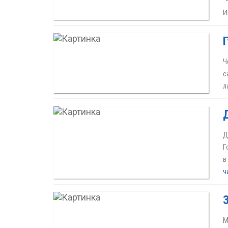
"
И
Ч
с
л
Д
Г
в
Ч
М