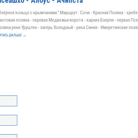
Псеашхо - Алоус - Ачипста
Озёрное кольцо с крымчанами." Маршрут: Сочи - Красная Поляна - хребе
ихтовая поляна - перевал Медвежьи ворота - карниз Бзерпи - первал Пс
олина реки Уруштен - лагерь Холодный - река Синяя - Имеретинские полян
ИТАТЬ ДАЛЬШЕ →